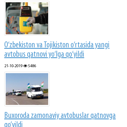
O‘zbekiston va Tojikiston o‘rtasida yangi
avtobus qatnovi yo‘lga qo‘yildi
21-10-2019
5486
Buхоrоdа zаmоnаviy аvtоbuslаr qаtnоvgа
qo’yildi