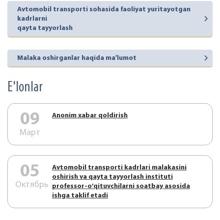
Avtomobil transporti sohasida faoliyat yuritayotgan
kadrlarni
qayta tayyorlash
Malaka oshirganlar haqida ma'lumot
E'lonlar
09
Аnonim xabar qoldirish
Март
05
Аvtоmоbil trаnspоrti kаdrlаri mаlаkаsini
оshirish vа qаytа tаyyorlаsh instituti
Октябрь
prоfеssоr-o’qituvchilаrni sоаtbаy аsоsidа
ishgа tаklif etаdi