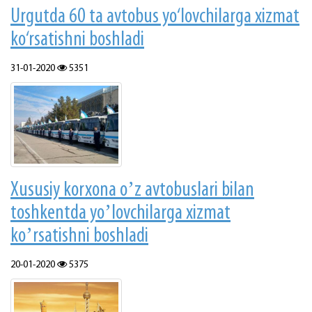
Urgutda 60 ta avtobus yo‘lovchilarga xizmat
ko‘rsatishni boshladi
31-01-2020
5351
Xususiy korxonа oʼz аvtobuslаri bilаn
toshkentdа yoʼlovchilаrgа xizmаt
koʼrsаtishni boshlаdi
20-01-2020
5375