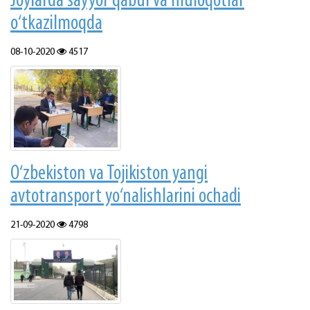
Joylarda sayyor qabul va muloqotlar
o‘tkazilmoqda
08-10-2020
4517
O‘zbekiston va Tojikiston yangi
avtotransport yo‘nalishlarini ochadi
21-09-2020
4798