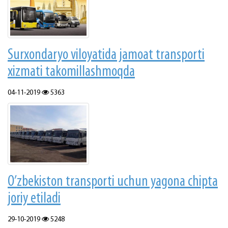
Surхоndаryo vilоyatidа jаmоаt trаnspоrti
хizmаti tаkоmillаshmоqdа
04-11-2019
5363
O’zbеkistоn trаnspоrti uchun yagоnа chiptа
jоriy etilаdi
29-10-2019
5248