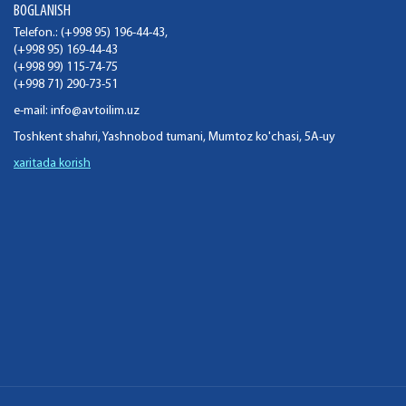
BOGLANISH
Telefon.: (+998 95) 196-44-43,
(+998 95) 169-44-43
(+998 99) 115-74-75
(+998 71) 290-73-51
e-mail:
info@avtoilim.uz
Toshkent shahri, Yashnobod tumani, Mumtoz ko'chasi, 5A-uy
xaritada korish