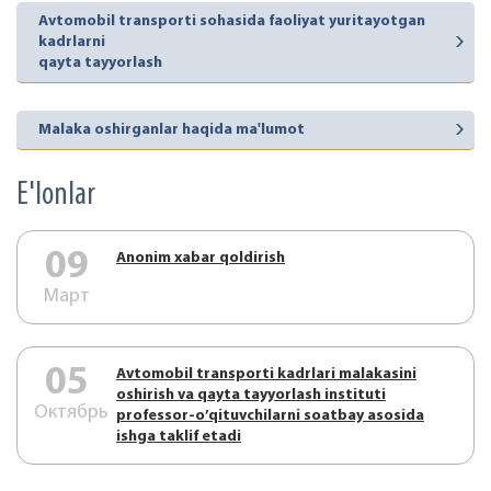
Avtomobil transporti sohasida faoliyat yuritayotgan
kadrlarni
qayta tayyorlash
Malaka oshirganlar haqida ma'lumot
E'lonlar
09
Аnonim xabar qoldirish
Март
05
Аvtоmоbil trаnspоrti kаdrlаri mаlаkаsini
оshirish vа qаytа tаyyorlаsh instituti
Октябрь
prоfеssоr-o’qituvchilаrni sоаtbаy аsоsidа
ishgа tаklif etаdi