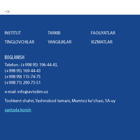
-->
INSTITUT
TARKIB
FAOLIYATLAR
TINGLOVCHILAR
YANGILIKLAR
XIZMATLAR
BOGLANISH
Telefon.: (+998 95) 196-44-43,
(+998 95) 169-44-43
(+998 99) 115-74-75
(+998 71) 290-73-51
e-mail:
info@avtoilim.uz
Toshkent shahri, Yashnobod tumani, Mumtoz ko'chasi, 5A-uy
xaritada korish