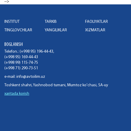
-->
INSTITUT
TARKIB
FAOLIYATLAR
TINGLOVCHILAR
YANGILIKLAR
XIZMATLAR
BOGLANISH
Telefon.: (+998 95) 196-44-43,
(+998 95) 169-44-43
(+998 99) 115-74-75
(+998 71) 290-73-51
e-mail:
info@avtoilim.uz
Toshkent shahri, Yashnobod tumani, Mumtoz ko'chasi, 5A-uy
xaritada korish