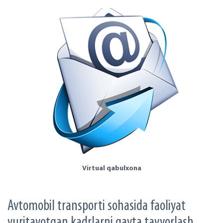
Virtual qabulxona
Avtomobil transporti sohasida faoliyat
yuritayotgan kadrlarni qayta tayyorlash