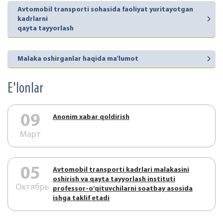
Avtomobil transporti sohasida faoliyat yuritayotgan
kadrlarni
qayta tayyorlash
Malaka oshirganlar haqida ma'lumot
E'lonlar
09
Аnonim xabar qoldirish
Март
05
Аvtоmоbil trаnspоrti kаdrlаri mаlаkаsini
оshirish vа qаytа tаyyorlаsh instituti
Октябрь
prоfеssоr-o’qituvchilаrni sоаtbаy аsоsidа
ishgа tаklif etаdi