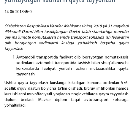
14-06-2018
0
O’zbekiston Respublikasi Vazirlar Mahkamasining 2018 yil 31 maydagi
434-sonli Qarori bilan tasdiqlangan Davlat talab standartiga muvofiq
oliy ma’lumotli nomutaxassis hamda transport sohasida ish faoliyatini
olib borayotgan xodimlarni kasbga yo’naltirish bo’yicha qayta
tayyorlash
Avtomobil transportida faoliyat olib borayotgan nomutaxassis
xodimlarni avtomobil transportida tashish bilan shug‘ullanuvchi
korxonalarda faoliyat yuritish uchun mutaxasislikka qayta
tayyorlash:
Ushbu qayta tayyorlash kurslariga keladigan korxona xodimlari 576-
soatlik o’quv dasturi bo’yicha ta’lim olishadi, bitiruv imtihonlari hamda
kurs ishlarini muvoffaqiyatli yoqlagan tinglovchilarga qayta tayyorlash
diplom beriladi. Mazkur diplom faqat avtotransport sohasiga
yo’naltiriladi.