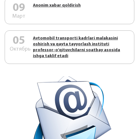
09
Аnonim xabar qoldirish
Март
05
Аvtоmоbil trаnspоrti kаdrlаri mаlаkаsini
оshirish vа qаytа tаyyorlаsh instituti
Октябрь
prоfеssоr-o’qituvchilаrni sоаtbаy аsоsidа
ishgа tаklif etаdi