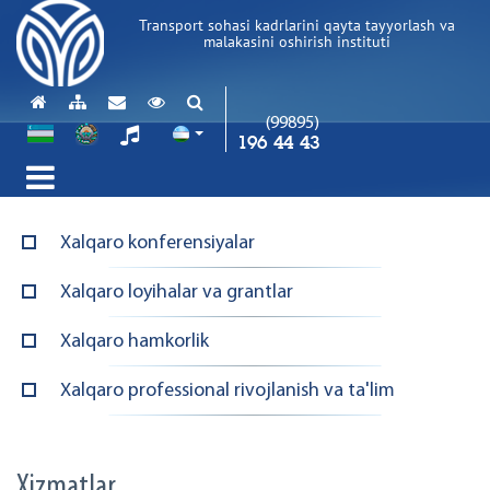
Transport sohasi kadrlarini qayta tayyorlash va
malakasini oshirish instituti
(99895)
196 44 43
Xalqaro konferensiyalar
Xalqaro loyihalar va grantlar
Xalqaro hamkorlik
Xalqaro professional rivojlanish va ta'lim
Xizmatlar