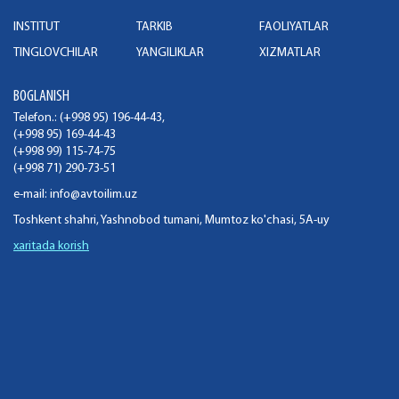
INSTITUT
TARKIB
FAOLIYATLAR
TINGLOVCHILAR
YANGILIKLAR
XIZMATLAR
BOGLANISH
Telefon.: (+998 95) 196-44-43,
(+998 95) 169-44-43
(+998 99) 115-74-75
(+998 71) 290-73-51
e-mail:
info@avtoilim.uz
Toshkent shahri, Yashnobod tumani, Mumtoz ko'chasi, 5A-uy
xaritada korish