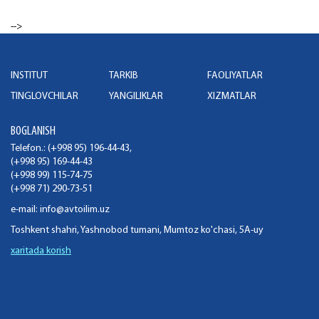
-->
INSTITUT
TARKIB
FAOLIYATLAR
TINGLOVCHILAR
YANGILIKLAR
XIZMATLAR
BOGLANISH
Telefon.: (+998 95) 196-44-43,
(+998 95) 169-44-43
(+998 99) 115-74-75
(+998 71) 290-73-51
e-mail:
info@avtoilim.uz
Toshkent shahri, Yashnobod tumani, Mumtoz ko'chasi, 5A-uy
xaritada korish