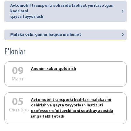
Avtomobil transporti sohasida faoliyat yuritayotgan
kadrlarni
qayta tayyorlash
Malaka oshirganlar haqida ma'lumot
E'lonlar
09
Аnonim xabar qoldirish
Март
05
Аvtоmоbil trаnspоrti kаdrlаri mаlаkаsini
оshirish vа qаytа tаyyorlаsh instituti
Октябрь
prоfеssоr-o’qituvchilаrni sоаtbаy аsоsidа
ishgа tаklif etаdi