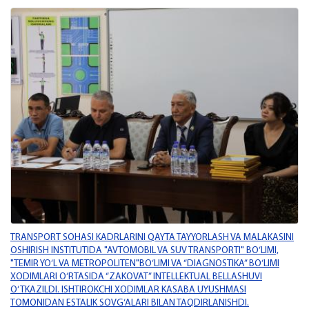
TRANSPORT SOHASI KADRLARINI QAYTA TAYYORLASH VA MALAKASINI
OSHIRISH INSTITUTIDA "AVTOMOBIL VA SUV TRANSPORTI" BO‘LIMI,
"TEMIR YO‘L VA METROPOLITEN"BO‘LIMI VA “DIAGNOSTIKA” BO‘LIMI
XODIMLARI O‘RTASIDA “ZAKOVAT” INTELLEKTUAL BELLASHUVI
O‘TKAZILDI. ISHTIROKCHI XODIMLAR KASABA UYUSHMASI
TOMONIDAN ESTALIK SOVG‘ALARI BILAN TAQDIRLANISHDI.