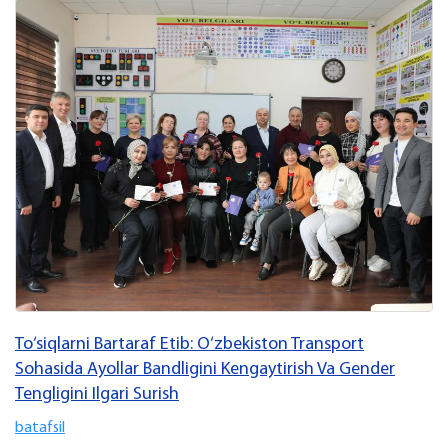
To‘siqlarni Bartaraf Etib: O‘zbekiston Transport
Sohasida Ayollar Bandligini Kengaytirish Va Gender
Tengligini Ilgari Surish
batafsil