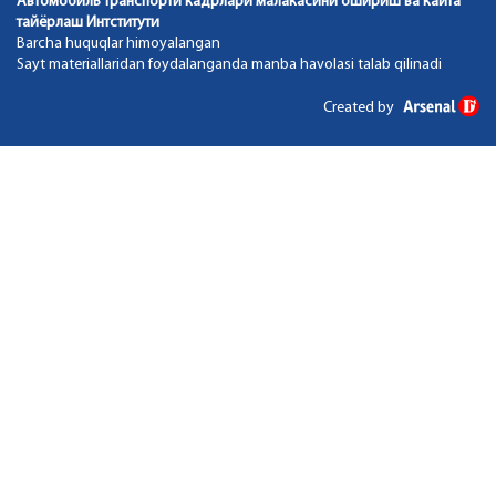
Автомобиль транспорти кадрлари малакасини ошириш ва кайта
тайёрлаш Интститути
Barcha huquqlar himoyalangan
Sayt materiallaridan foydalanganda manba havolasi talab qilinadi
Created by