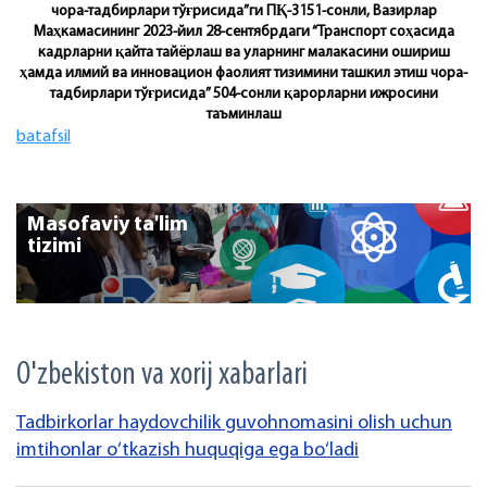
чора-тадбирлари тўғрисида”ги ПҚ-3151-сонли, Вазирлар
Маҳкамасининг 2023-йил 28-сентябрдаги “Транспорт соҳасида
кадрларни қайта тайёрлаш ва уларнинг малакасини ошириш
ҳамда илмий ва инновацион фаолият тизимини ташкил этиш чора-
тадбирлари тўғрисида” 504-сонли қарорларни ижросини
таъминлаш
batafsil
Masofaviy ta'lim
tizimi
O'zbekiston va xorij xabarlari
Tadbirkorlar haydovchilik guvohnomasini olish uchun
imtihonlar o‘tkazish huquqiga ega bo‘ladi