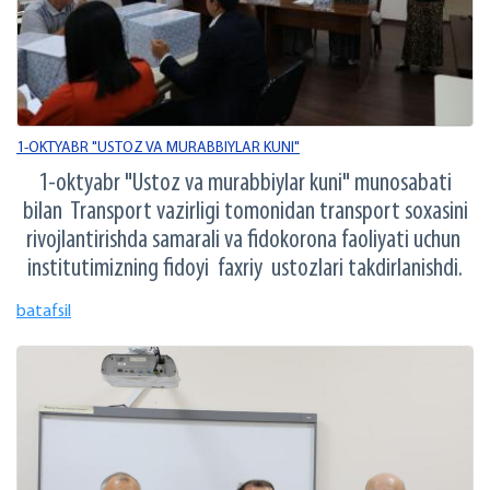
1-OKTYABR "USTOZ VA MURABBIYLAR KUNI"
1-oktyabr "Ustoz va murabbiylar kuni" munosabati
bilan Transport vazirligi tomonidan transport soxasini
rivojlantirishda samarali va fidokorona faoliyati uchun
institutimizning fidoyi faxriy ustozlari takdirlanishdi.
batafsil