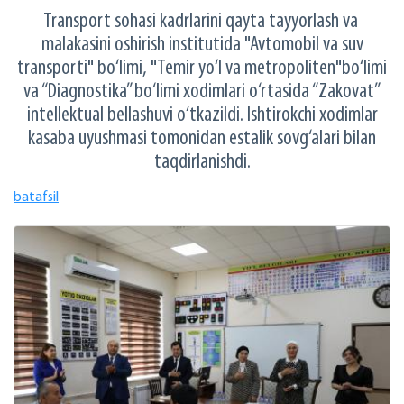
Transport sohasi kadrlarini qayta tayyorlash va
malakasini oshirish institutida "Avtomobil va suv
transporti" bo‘limi, "Temir yo‘l va metropoliten"bo‘limi
va “Diagnostika” bo‘limi xodimlari o‘rtasida “Zakovat”
intellektual bellashuvi o‘tkazildi. Ishtirokchi xodimlar
kasaba uyushmasi tomonidan estalik sovg‘alari bilan
taqdirlanishdi.
batafsil