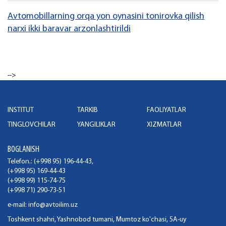
Avtomobillarning orqa yon oynasini tonirovka qilish
narxi ikki baravar arzonlashtirildi
-->
INSTITUT
TARKIB
FAOLIYATLAR
TINGLOVCHILAR
YANGILIKLAR
XIZMATLAR
BOGLANISH
Telefon.: (+998 95) 196-44-43,
(+998 95) 169-44-43
(+998 99) 115-74-75
(+998 71) 290-73-51
e-mail:
info@avtoilim.uz
Toshkent shahri, Yashnobod tumani, Mumtoz ko'chasi, 5A-uy