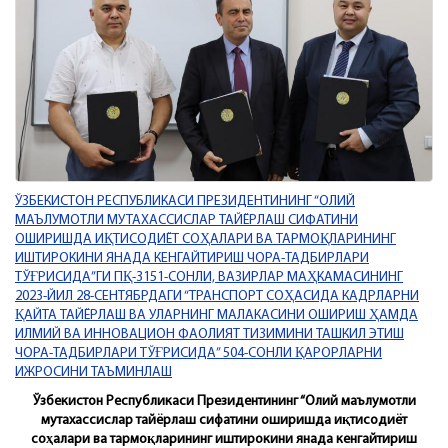
ЎЗБЕКИСТОН РЕСПУБЛИКАСИ ПРЕЗИДЕНТИНИНГ “ОЛИЙ
МАЪЛУМОТЛИ МУТАХАССИСЛАР ТАЙЁРЛАШ СИФАТИНИ
ОШИРИШДА ИҚТИСОДИЁТ СОҲАЛАРИ ВА ТАРМОҚЛАРИНИНГ
ИШТИРОКИНИ ЯНАДА КЕНГАЙТИРИШ ЧОРА-ТАДБИРЛАРИ
ТЎҒРИСИДА”ГИ ПҚ-3151-СОНЛИ, ВАЗИРЛАР МАҲКАМАСИНИНГ
2023-ЙИЛ 28-СЕНТЯБРДАГИ “ТРАНСПОРТ СОҲАСИДА КАДРЛАРНИ
ҚАЙТА ТАЙЁРЛАШ ВА УЛАРНИНГ МАЛАКАСИНИ ОШИРИШ ҲАМДА
ИЛМИЙ ВА ИННОВАЦИОН ФАОЛИЯТ ТИЗИМИНИ ТАШКИЛ ЭТИШ
ЧОРА-ТАДБИРЛАРИ ТЎҒРИСИДА” 504-СОНЛИ ҚАРОРЛАРНИ
ИЖРОСИНИ ТАЪМИНЛАШ
Ўзбекистон Республикаси Президентининг “Олий маълумотли
мутахассислар тайёрлаш сифатини оширишда иқтисодиёт
соҳалари ва тармоқларининг иштирокини янада кенгайтириш