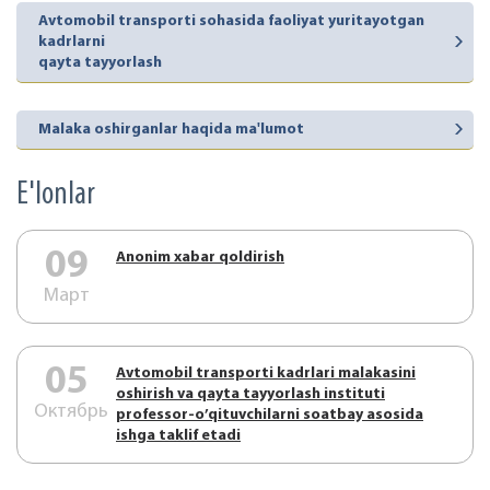
Avtomobil transporti sohasida faoliyat yuritayotgan
kadrlarni
qayta tayyorlash
Malaka oshirganlar haqida ma'lumot
E'lonlar
09
Аnonim xabar qoldirish
Март
05
Аvtоmоbil trаnspоrti kаdrlаri mаlаkаsini
оshirish vа qаytа tаyyorlаsh instituti
Октябрь
prоfеssоr-o’qituvchilаrni sоаtbаy аsоsidа
ishgа tаklif etаdi