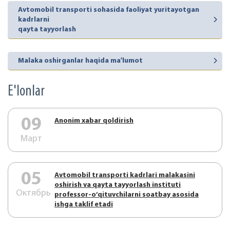
Avtomobil transporti sohasida faoliyat yuritayotgan
kadrlarni
qayta tayyorlash
Malaka oshirganlar haqida ma'lumot
E'lonlar
09
Аnonim xabar qoldirish
Март
05
Аvtоmоbil trаnspоrti kаdrlаri mаlаkаsini
оshirish vа qаytа tаyyorlаsh instituti
Октябрь
prоfеssоr-o’qituvchilаrni sоаtbаy аsоsidа
ishgа tаklif etаdi