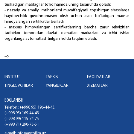
tushadigan mablag‘lar to‘liq hajmda uning tasarrufida qoladi;
- nazariy va amaliy imtihonlarni muvaffaqiyatli topshirgan shaxslarga
haydovchilik guvohnomasini olish uchun asos bo‘ladigan maxsus
himoyalangan sertifikatlar beriladi;
- maxsus himoyalangan sertifikatlarning barcha zarur rekvizitlari
tadbirkor tomonidan davlat xizmatlari markazlari va ichki ishlar
organlariga avtomatlashtirilgan holda taqdim etiladi.
-->
INSTITUT
TARKIB
FAOLIYATLAR
TINGLOVCHILAR
YANGILIKLAR
XIZMATLAR
BOGLANISH
Telefon.: (+998 95) 196-44-43,
(+998 95) 169-44-43
(+998 99) 115-74-75
(+998 71) 290-73-51
e-mail:
info@avtoilim.uz