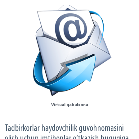
Virtual qabulxona
Tadbirkorlar haydovchilik guvohnomasini
olish uchun imtihonlar o‘tkazish huquqiga