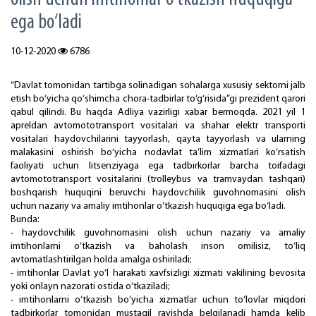
ega bo‘ladi
10-12-2020
6786
“Davlat tomonidan tartibga solinadigan sohalarga xususiy sektorni jalb
etish bo‘yicha qo‘shimcha chora-tadbirlar to‘g‘risida”gi prezident qarori
qabul qilindi. Bu haqda Adliya vazirligi xabar bermoqda. 2021 yil 1
apreldan avtomototransport vositalari va shahar elektr transporti
vositalari haydovchilarini tayyorlash, qayta tayyorlash va ularning
malakasini oshirish bo‘yicha nodavlat ta’lim xizmatlari ko‘rsatish
faoliyati uchun litsenziyaga ega tadbirkorlar barcha toifadagi
avtomototransport vositalarini (trolleybus va tramvaydan tashqari)
boshqarish huquqini beruvchi haydovchilik guvohnomasini olish
uchun nazariy va amaliy imtihonlar o‘tkazish huquqiga ega bo‘ladi.
Bunda:
- haydovchilik guvohnomasini olish uchun nazariy va amaliy
imtihonlarni o‘tkazish va baholash inson omilisiz, to‘liq
avtomatlashtirilgan holda amalga oshiriladi;
- imtihonlar Davlat yo‘l harakati xavfsizligi xizmati vakilining bevosita
yoki onlayn nazorati ostida o‘tkaziladi;
- imtihonlarni o‘tkazish bo‘yicha xizmatlar uchun to‘lovlar miqdori
tadbirkorlar tomonidan mustaqil ravishda belgilanadi hamda kelib