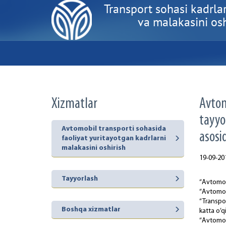
Transport sohasi kadrlar
va malakasini oshi
Xizmatlar
Аvtоm
tаyyo
Avtomobil transporti sohasida
аsоsid
faoliyat yuritayotgan kadrlarni
malakasini oshirish
19-09-20
Tayyorlash
“Аvtоmоbi
“Аvtоmоbi
“Trаnspоr
Boshqa xizmatlar
kаttа o’q
“Аvtоmоb