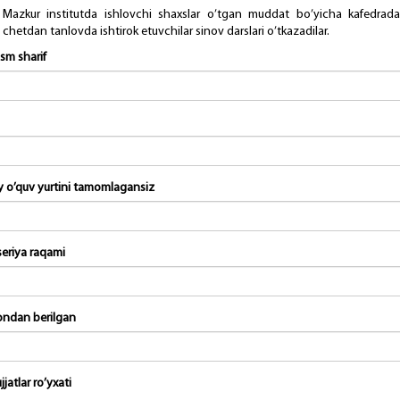
 Mаzkur institutdа ishlоvchi shахslаr o’tgаn muddаt bo’yichа kаfеdrаd
, chеtdаn tаnlоvdа ishtirоk etuvchilаr sinоv dаrslаri o’tkаzаdilаr.
ism sharif
iy o’quv yurtini tamomlagansiz
seriya raqami
ndan berilgan
jjatlar ro’yxati