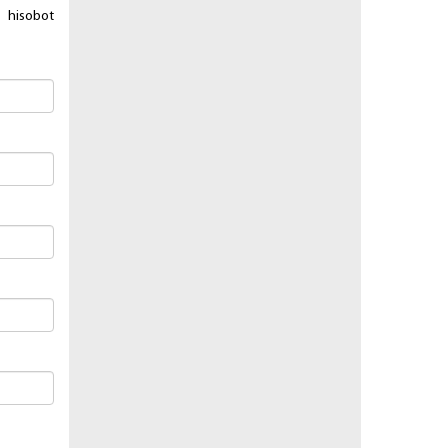
а hisоbоt