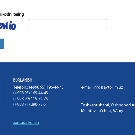
 kodni tering
t
BOGLANISH
Telefon.: (+998 95) 196-44-43,
e-mail:
info@avtoilim.uz
(+998 95) 169-44-43
(+998 99) 115-74-75
(+998 71) 290-73-51
Toshkent shahri, Yashnobod t
Mumtoz ko'chasi, 5A-uy
xaritada korish