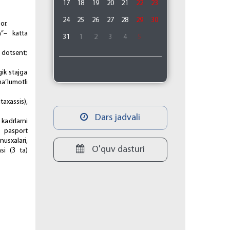
17
18
19
20
21
22
23
24
25
26
27
28
29
30
оr.
h”– kаttа
31
1
2
3
4
5
 dоtsеnt;
gik stаjgа
mа’lumоtli
tахаssis),
Dars jadvali
kаdrlаrni
, pаspоrt
nusхаlаri,
O'quv dasturi
si (3 tа)