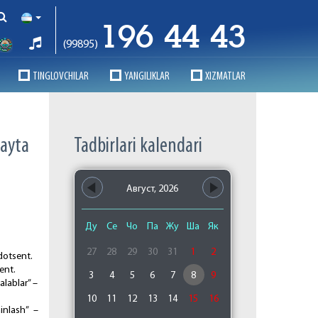
196 44 43
(99895)
TINGLOVCHILAR
YANGILIKLAR
XIZMATLAR
qаytа
Tadbirlari kalendari
Август, 2026
Ду
Се
Чо
Па
Жу
Ша
Як
27
28
29
30
31
1
2
 dоtsеnt.
еnt.
3
4
5
6
7
8
9
аlаblаr” –
10
11
12
13
14
15
16
inlаsh” –