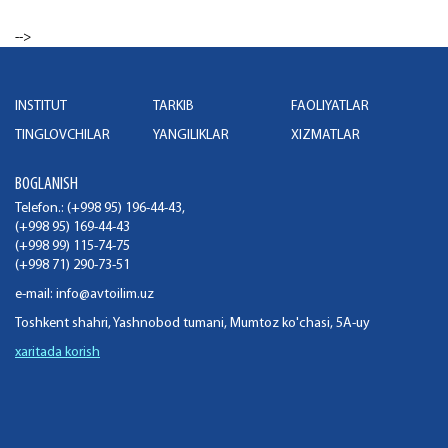
-->
INSTITUT
TARKIB
FAOLIYATLAR
TINGLOVCHILAR
YANGILIKLAR
XIZMATLAR
BOGLANISH
Telefon.: (+998 95) 196-44-43,
(+998 95) 169-44-43
(+998 99) 115-74-75
(+998 71) 290-73-51
e-mail:
info@avtoilim.uz
Toshkent shahri, Yashnobod tumani, Mumtoz ko'chasi, 5A-uy
xaritada korish