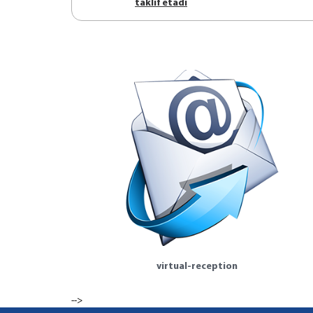
tаklif etаdi
virtual-reception
-->