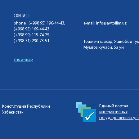
CONTACT
phone.: (+998 95) 196-44-43,
e-mail:
info@avtoilim.uz
(+998 95) 169-44-43
(+998 99) 115-74-75
(+998 71) 290-73-51
Тошкент шахар, Яшнобод ту
Мумтоз кучаси, 5а уй
show-map
Единый портал
Конституция Республики
интерактивных
Узбекистан
государственных ус