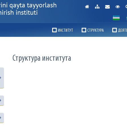
ini qayta tayyorlash
rish instituti
ИНСТИТУТ
СТРУКТУРА
ДЕЯТ
Структура института