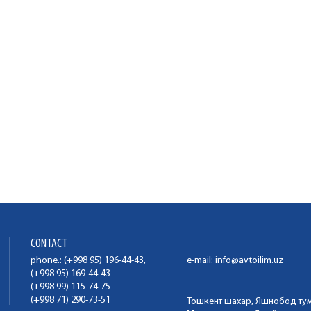
CONTACT
phone.: (+998 95) 196-44-43,
e-mail:
info@avtoilim.uz
(+998 95) 169-44-43
(+998 99) 115-74-75
(+998 71) 290-73-51
Тошкент шахар, Яшнобод ту