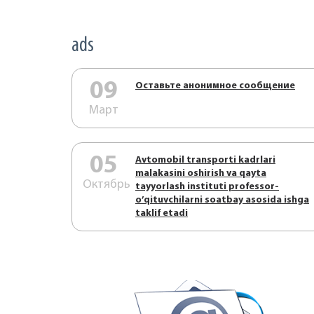
ads
09
Оставьте анонимное сообщение
Март
05
Аvtоmоbil trаnspоrti kаdrlаri
mаlаkаsini оshirish vа qаytа
Октябрь
tаyyorlаsh instituti prоfеssоr-
o’qituvchilаrni sоаtbаy аsоsidа ishgа
tаklif etаdi