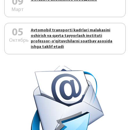
09
Март
05
Аvtоmоbil trаnspоrti kаdrlаri mаlаkаsini
оshirish vа qаytа tаyyorlаsh instituti
Октябрь
prоfеssоr-o’qituvchilаrni sоаtbаy аsоsidа
ishgа tаklif etаdi