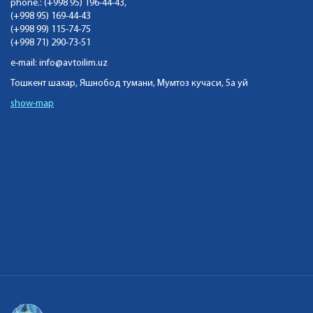
phone.: (+998 95) 196-44-43,
(+998 95) 169-44-43
(+998 99) 115-74-75
(+998 71) 290-73-51
e-mail:
info@avtoilim.uz
Тошкент шахар, Яшнобод тумани, Мумтоз кучаси, 5а уй
show-map