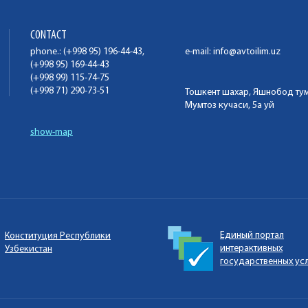
CONTACT
phone.: (+998 95) 196-44-43,
e-mail:
info@avtoilim.uz
(+998 95) 169-44-43
(+998 99) 115-74-75
(+998 71) 290-73-51
Тошкент шахар, Яшнобод ту
Мумтоз кучаси, 5а уй
show-map
Единый портал
Конституция Республики
интерактивных
Узбекистан
государственных ус