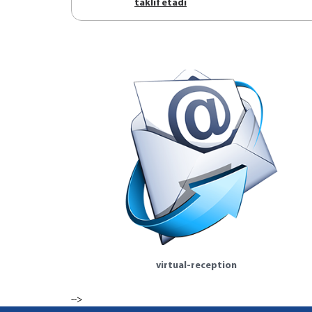
tаklif etаdi
virtual-reception
-->