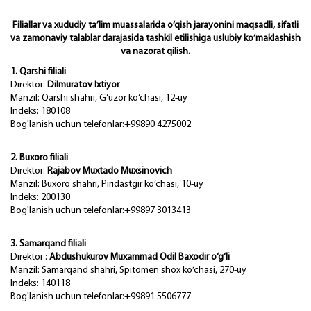
Filiallar va xududiy ta’lim muassalarida o‘qish jarayonini maqsadli, sifatli
va zamonaviy talablar darajasida tashkil etilishiga uslubiy ko‘maklashish
va nazorat qilish.
1. Qarshi filiali
Direktor:
Dilmuratov Ixtiyor
Manzil: Qarshi shahri, G‘uzor ko‘chasi, 12-uy
Indeks: 180108
Bog'lanish uchun telefonlar:+99890 4275002
2. Buxoro filiali
Direktor:
Rajabov Muxtado Muxsinovich
Manzil: Buxoro shahri, Piridastgir ko‘chasi, 10-uy
Indeks: 200130
Bog'lanish uchun telefonlar:+99897 3013413
3. Samarqand filiali
Direktor :
Abdushukurov Muxammad Odil Baxodir o‘g‘li
Manzil: Samarqand shahri, Spitomen shox ko‘chasi, 270-uy
Indeks: 140118
Bog'lanish uchun telefonlar:+99891 5506777