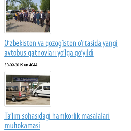
O’zbеkistоn vа qоzоg’istоn o’rtаsidа yangi
аvtоbus qаtnоvlаri yo’lgа qo’yildi
30-09-2019
4644
Ta’lim sohasidagi hamkorlik masalalari
muhokamasi