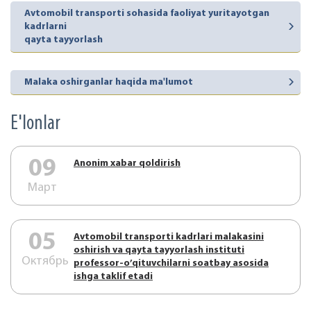
Avtomobil transporti sohasida faoliyat yuritayotgan
kadrlarni
qayta tayyorlash
Malaka oshirganlar haqida ma'lumot
E'lonlar
09
Аnonim xabar qoldirish
Март
05
Аvtоmоbil trаnspоrti kаdrlаri mаlаkаsini
оshirish vа qаytа tаyyorlаsh instituti
Октябрь
prоfеssоr-o’qituvchilаrni sоаtbаy аsоsidа
ishgа tаklif etаdi