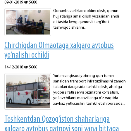
09-01-2019
5680
Qonunbuzarliklarni oldini olish, qonun
hujjatlariga amal qilish yuzasidan aholi
o‘rtasida keng qamrovli targ‘ibot-
tashviqot ishlarini...
Chirchiqdan Olmaotaga xalqaro avtobus
yo‘nalishi ochildi
14-12-2018
5606
Yurtimiz iqtisodiyotining qon tomiri
sanalgan transport infratuzilmasini zamon
talablari darajasida tashkil qilish, aholiga
yuqori sifatli servis xizmatini ko‘rsatish,
yo‘lovchilarni manzillariga o‘z vaqtida
xavfsiz yetkazishni tashkil etish borasida...
Toshkentdan Qozog‘iston shaharlariga
xalqaro avtobus qatnovi soni yana bittaga