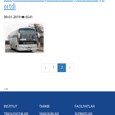
ortdi
09-01-2019
6541
«
1
2
»
-->
INSTITUT
TARKIB
FAOLIYATLAR
TINGLOVCHILAR
YANGILIKLAR
XIZMATLAR