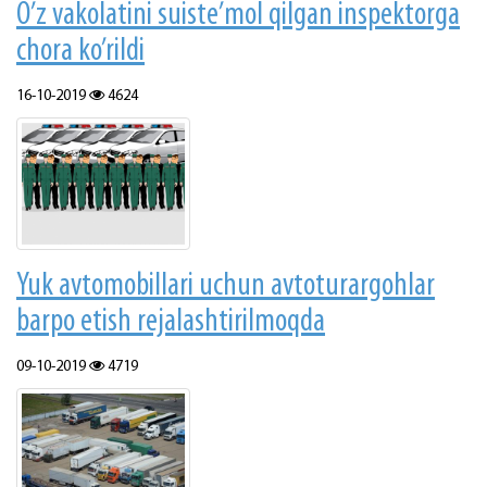
O’z vаkоlаtini suistе’mоl qilgаn inspеktоrgа
chоrа ko’rildi
16-10-2019
4624
Yuk аvtоmоbillаri uchun аvtоturаrgоhlаr
bаrpо etish rеjаlаshtirilmоqdа
09-10-2019
4719