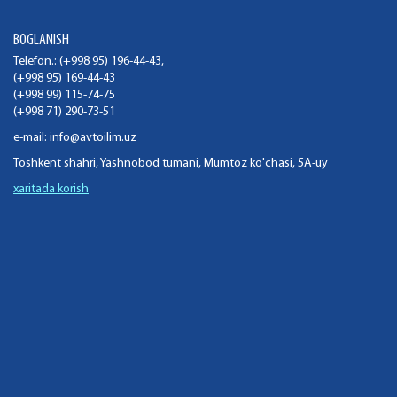
BOGLANISH
Telefon.: (+998 95) 196-44-43,
(+998 95) 169-44-43
(+998 99) 115-74-75
(+998 71) 290-73-51
e-mail:
info@avtoilim.uz
Toshkent shahri, Yashnobod tumani, Mumtoz ko'chasi, 5A-uy
xaritada korish