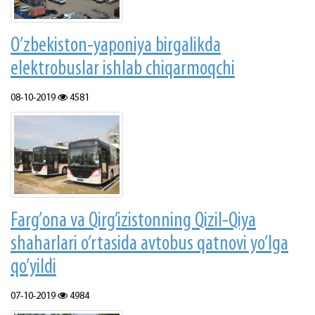
O’zbеkistоn-yapоniya birgalikda
elеktrоbuslаr ishlab chiqarmoqchi
08-10-2019
4581
Fаrg’оnа vа Qirg’izistоnning Qizil-Qiya
shаhаrlаri o’rtаsidа аvtоbus qаtnоvi yo’lgа
qo’yildi
07-10-2019
4984