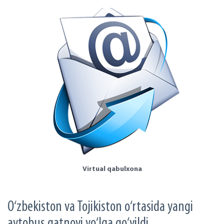
Virtual qabulxona
O‘zbekiston va Tojikiston o‘rtasida yangi
avtobus qatnovi yo‘lga qo‘yildi