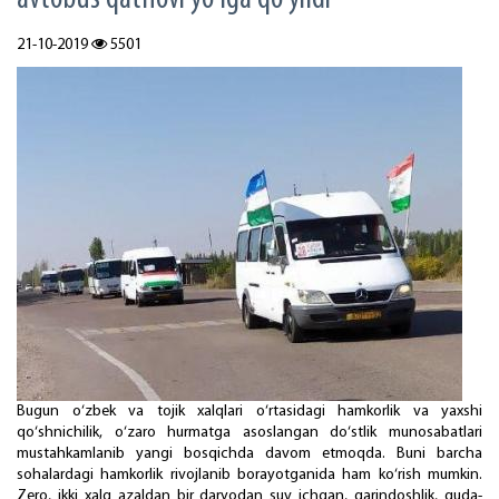
21-10-2019
5501
Bugun o‘zbek va tojik xalqlari o‘rtasidagi hamkorlik va yaxshi
qo‘shnichilik, o‘zaro hurmatga asoslangan do‘stlik munosabatlari
mustahkamlanib yangi bosqichda davom etmoqda. Buni barcha
sohalardagi hamkorlik rivojlanib borayotganida ham ko‘rish mumkin.
Zero, ikki xalq azaldan bir daryodan suv ichgan, qarindoshlik, quda-