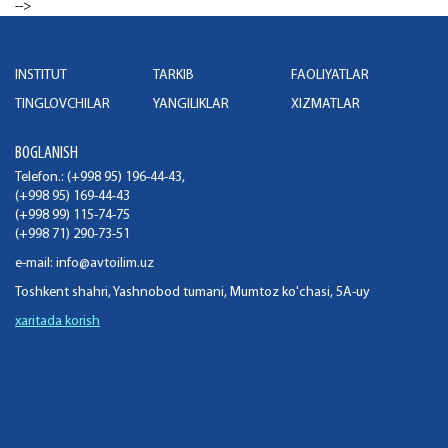
-->
INSTITUT
TARKIB
FAOLIYATLAR
TINGLOVCHILAR
YANGILIKLAR
XIZMATLAR
BOGLANISH
Telefon.: (+998 95) 196-44-43,
(+998 95) 169-44-43
(+998 99) 115-74-75
(+998 71) 290-73-51
e-mail:
info@avtoilim.uz
Toshkent shahri, Yashnobod tumani, Mumtoz ko'chasi, 5A-uy
xaritada korish