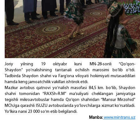
Joriy yilning 19 oktyabr kuni MN-28-sonli “Qo‘qon-
Shaydon” yo‘nalishining tantanali ochilish marosimi bo‘lib o‘tdi.
Tadbirda Shaydon shahri va Farg‘ona viloyati hokimiyati mutasaddilari
hamda keng jamoatchilik vakillari ishtirok etdi.
Mazkur avtobus qatnovi yo‘nalish masofasi 84,5 km. bo‘lib, Shaydon
shahri tomonidan “RAXSh-R.M” ma’suliyati cheklangan jamiyatiga
tegishli mikroavtobuslar hamda Qo‘qon shahridan “Mansur Mirzohid”
MChJga qarashli ISUZU avtobuslarida yo‘lovchilarga xizmat ko‘rsatiladi.
Yo‘lkira narxi 23 000 so‘m etib belgilandi.
Manba:
www.mintrans.uz