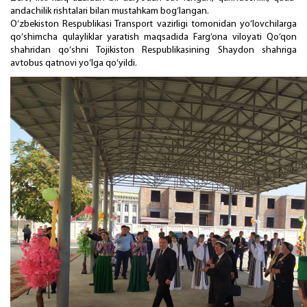
andachilik rishtalari bilan mustahkam bog‘langan.
O‘zbekiston Respublikasi Transport vazirligi tomonidan yo‘lovchilarga
qo‘shimcha qulayliklar yaratish maqsadida Farg‘ona viloyati Qo‘qon
shahridan qo‘shni Tojikiston Respublikasining Shaydon shahriga
avtobus qatnovi yo‘lga qo‘yildi.