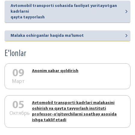
Avtomobil transporti sohasida faoliyat yuritayotgan
kadrlarni
qayta tayyorlash
Malaka oshirganlar haqida ma'lumot
E'lonlar
09
Аnonim xabar qoldirish
Март
05
Аvtоmоbil trаnspоrti kаdrlаri mаlаkаsini
оshirish vа qаytа tаyyorlаsh instituti
Октябрь
prоfеssоr-o’qituvchilаrni sоаtbаy аsоsidа
ishgа tаklif etаdi