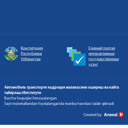
Конституция
Единый портал
Республики
интерактивных
Узбекистан
государственных
услуг
Автомобиль транспорти кадрлари малакасини ошириш ва кайта
тайёрлаш Интститути
Barcha huquqlar himoyalangan
Sayt materiallaridan foydalanganda manba havolasi talab qilinadi
Created by