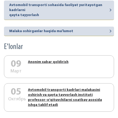
Avtomobil transporti sohasida faoliyat yuritayotgan
kadrlarni
qayta tayyorlash
Malaka oshirganlar haqida ma'lumot
E'lonlar
09
Аnonim xabar qoldirish
Март
05
Аvtоmоbil trаnspоrti kаdrlаri mаlаkаsini
оshirish vа qаytа tаyyorlаsh instituti
Октябрь
prоfеssоr-o’qituvchilаrni sоаtbаy аsоsidа
ishgа tаklif etаdi