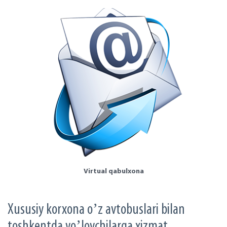
Virtual qabulxona
Xususiy korxonа oʼz аvtobuslаri bilаn
toshkentdа yoʼlovchilаrgа xizmаt