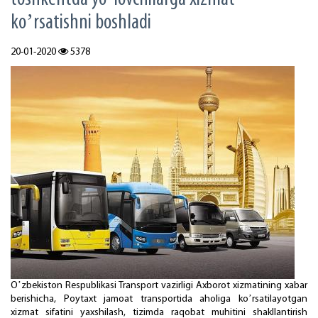
koʼrsаtishni boshlаdi
20-01-2020
5378
Oʼzbekiston Respublikasi Transport vazirligi Аxborot xizmatining xabar
berishicha, Poytaxt jamoat transportida aholiga koʼrsatilayotgan
xizmat sifatini yaxshilash, tizimda raqobat muhitini shakllantirish