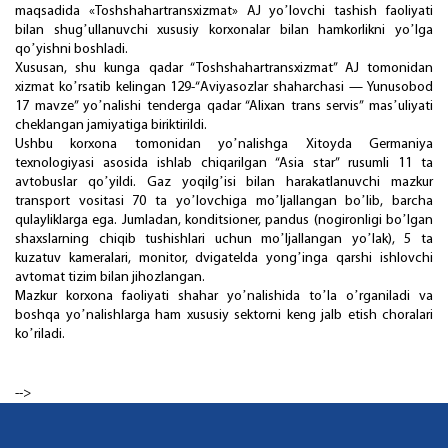
maqsadida «Toshshahartransxizmat» АJ yoʼlovchi tashish faoliyati
bilan shugʼullanuvchi xususiy korxonalar bilan hamkorlikni yoʼlga
qoʼyishni boshladi.
Xususan, shu kunga qadar “Toshshahartransxizmat” АJ tomonidan
xizmat koʼrsatib kelingan 129-“Аviyasozlar shaharchasi — Yunusobod
17 mavze” yoʼnalishi tenderga qadar “Alixan trans servis” masʼuliyati
cheklangan jamiyatiga biriktirildi.
Ushbu korxona tomonidan yoʼnalishga Xitoyda Germaniya
texnologiyasi asosida ishlab chiqarilgan “Asia star” rusumli 11 ta
avtobuslar qoʼyildi. Gaz yoqilgʼisi bilan harakatlanuvchi mazkur
transport vositasi 70 ta yoʼlovchiga moʼljallangan boʼlib, barcha
qulayliklarga ega. Jumladan, konditsioner, pandus (nogironligi boʼlgan
shaxslarning chiqib tushishlari uchun moʼljallangan yoʼlak), 5 ta
kuzatuv kameralari, monitor, dvigatelda yongʼinga qarshi ishlovchi
avtomat tizim bilan jihozlangan.
Mazkur korxona faoliyati shahar yoʼnalishida toʼla oʼrganiladi va
boshqa yoʼnalishlarga ham xususiy sektorni keng jalb etish choralari
koʼriladi.
-->