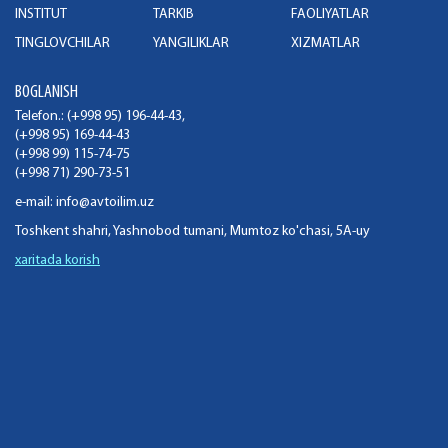
INSTITUT
TARKIB
FAOLIYATLAR
TINGLOVCHILAR
YANGILIKLAR
XIZMATLAR
BOGLANISH
Telefon.: (+998 95) 196-44-43,
(+998 95) 169-44-43
(+998 99) 115-74-75
(+998 71) 290-73-51
e-mail:
info@avtoilim.uz
Toshkent shahri, Yashnobod tumani, Mumtoz ko'chasi, 5A-uy
xaritada korish