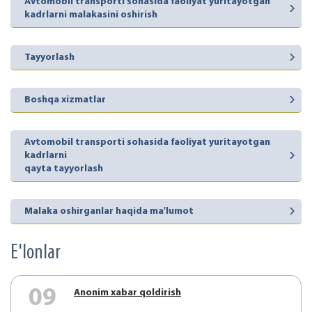
Avtomobil transporti sohasida faoliyat yuritayotgan
kadrlarni malakasini oshirish
Tayyorlash
Boshqa xizmatlar
Avtomobil transporti sohasida faoliyat yuritayotgan
kadrlarni
qayta tayyorlash
Malaka oshirganlar haqida ma'lumot
E'lonlar
09
Аnonim xabar qoldirish