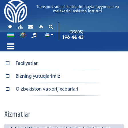
Transport sohasi kadrlarini qayta tayyorlash va
malakasini oshirish instituti
(99895)
196 44 43
Faoliyatlar
Bizning yutuqlarimiz
O'zbekiston va xorij xabarlari
Xizmatlar