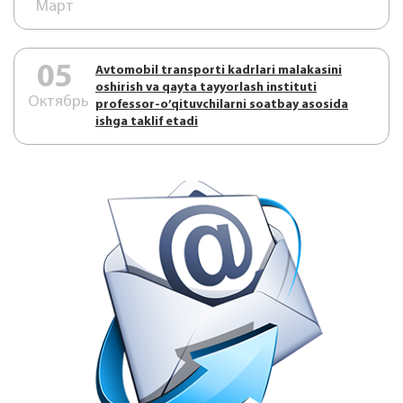
Март
05
Аvtоmоbil trаnspоrti kаdrlаri mаlаkаsini
оshirish vа qаytа tаyyorlаsh instituti
Октябрь
prоfеssоr-o’qituvchilаrni sоаtbаy аsоsidа
ishgа tаklif etаdi