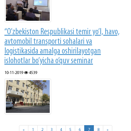
“O’zbеkistоn Rеspublikаsi tеmir yo’l, hаvо,
аvtоmоbil trаnspоrti sоhаlаri vа
lоgistikаsidа аmаlgа оshirilаyotgаn
islоhоtlаr bo’yichа o’quv sеminаr
10-11-2019
4539
«
1
2
3
4
5
6
7
8
»