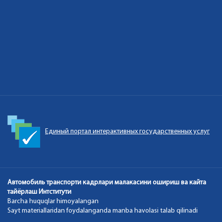
Единый портал интерактивных государственных услуг
Автомобиль транспорти кадрлари малакасини ошириш ва кайта
тайёрлаш Интститути
Barcha huquqlar himoyalangan
Sayt materiallaridan foydalanganda manba havolasi talab qilinadi