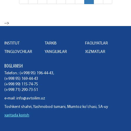
-->
INSTITUT
TARKIB
FAOLIYATLAR
TINGLOVCHILAR
YANGILIKLAR
XIZMATLAR
BOGLANISH
Telefon.: (+998 95) 196-44-43,
(+998 95) 169-44-43
(+998 99) 115-74-75
(+998 71) 290-73-51
e-mail:
info@avtoilim.uz
Toshkent shahri, Yashnobod tumani, Mumtoz ko'chasi, 5A-uy
xaritada korish