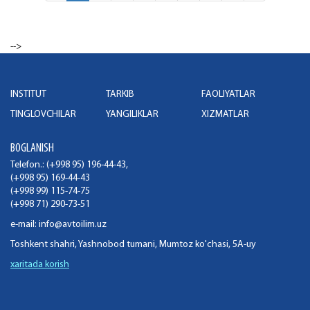
-->
INSTITUT
TARKIB
FAOLIYATLAR
TINGLOVCHILAR
YANGILIKLAR
XIZMATLAR
BOGLANISH
Telefon.: (+998 95) 196-44-43,
(+998 95) 169-44-43
(+998 99) 115-74-75
(+998 71) 290-73-51
e-mail:
info@avtoilim.uz
Toshkent shahri, Yashnobod tumani, Mumtoz ko'chasi, 5A-uy
xaritada korish