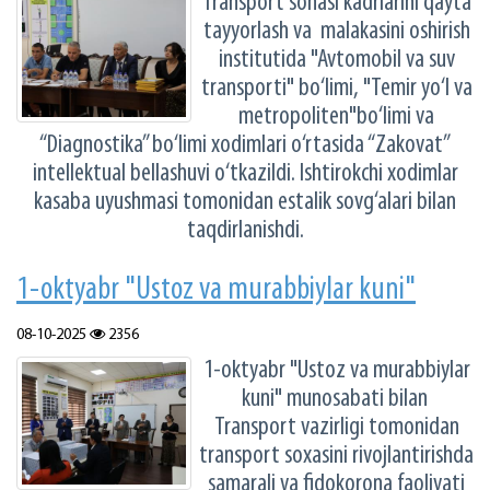
Transport sohasi kadrlarini qayta
tayyorlash va malakasini oshirish
institutida "Avtomobil va suv
transporti" bo‘limi, "Temir yo‘l va
metropoliten"bo‘limi va
“Diagnostika” bo‘limi xodimlari o‘rtasida “Zakovat”
intellektual bellashuvi o‘tkazildi. Ishtirokchi xodimlar
kasaba uyushmasi tomonidan estalik sovg‘alari bilan
taqdirlanishdi.
1-oktyabr "Ustoz va murabbiylar kuni"
08-10-2025
2356
1-oktyabr "Ustoz va murabbiylar
kuni" munosabati bilan
Transport vazirligi tomonidan
transport soxasini rivojlantirishda
samarali va fidokorona faoliyati