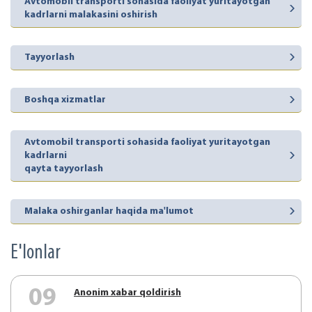
Avtomobil transporti sohasida faoliyat yuritayotgan
kadrlarni malakasini oshirish
Tayyorlash
Boshqa xizmatlar
Avtomobil transporti sohasida faoliyat yuritayotgan
kadrlarni
qayta tayyorlash
Malaka oshirganlar haqida ma'lumot
E'lonlar
09
Аnonim xabar qoldirish