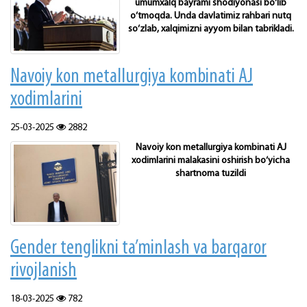
umumxalq bayrami shodiyonasi bo‘lib
o‘tmoqda. Unda davlatimiz rahbari nutq
so‘zlab, xalqimizni ayyom bilan tabrikladi.
Navoiy kon metallurgiya kombinati AJ
xodimlarini
25-03-2025
2882
Navoiy kon metallurgiya kombinati AJ
xodimlarini malakasini oshirish bo‘yicha
shartnoma tuzildi
Gender tenglikni ta’minlash va barqaror
rivojlanish
18-03-2025
782