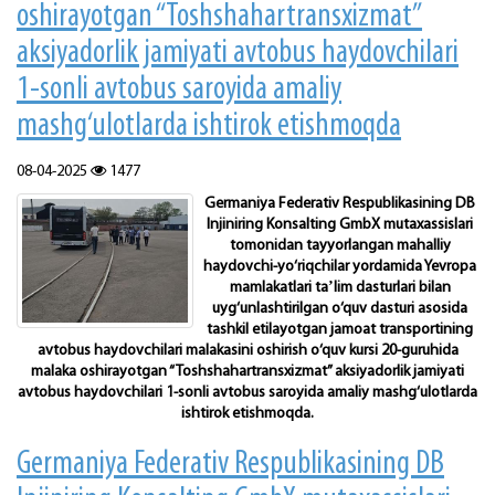
oshirayotgan “Toshshahartransxizmat”
aksiyadorlik jamiyati avtobus haydovchilari
1-sonli avtobus saroyida amaliy
mashg‘ulotlarda ishtirok etishmoqda
08-04-2025
1477
Germaniya Federativ Respublikasining DB
Injiniring Konsalting GmbX mutaxassislari
tomonidan tayyorlangan mahalliy
haydovchi-yo‘riqchilar yordamida Yevropa
mamlakatlari taʼlim dasturlari bilan
uyg‘unlashtirilgan o‘quv dasturi asosida
tashkil etilayotgan jamoat transportining
avtobus haydovchilari malakasini oshirish o‘quv kursi 20-guruhida
malaka oshirayotgan “Toshshahartransxizmat” aksiyadorlik jamiyati
avtobus haydovchilari 1-sonli avtobus saroyida amaliy mashg‘ulotlarda
ishtirok etishmoqda.
Germaniya Federativ Respublikasining DB