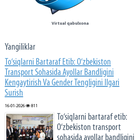
Virtual qabulxona
Yangiliklar
To‘siqlarni Bartaraf Etib: O‘zbekiston
Transport Sohasida Ayollar Bandligini
Kengaytirish Va Gender Tengligini Ilgari
Surish
16-01-2026
811
To‘siqlarni bartaraf etib:
O‘zbekiston transport
sohasida ayollar bandligini