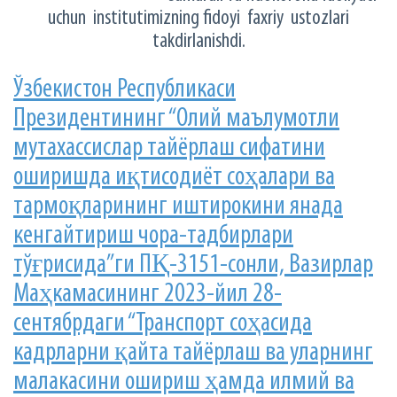
uchun institutimizning fidoyi faxriy ustozlari
takdirlanishdi.
Ўзбекистон Республикаси
Президентининг “Олий маълумотли
мутахассислар тайёрлаш сифатини
оширишда иқтисодиёт соҳалари ва
тармоқларининг иштирокини янада
кенгайтириш чора-тадбирлари
тўғрисида”ги ПҚ-3151-сонли, Вазирлар
Маҳкамасининг 2023-йил 28-
сентябрдаги “Транспорт соҳасида
кадрларни қайта тайёрлаш ва уларнинг
малакасини ошириш ҳамда илмий ва