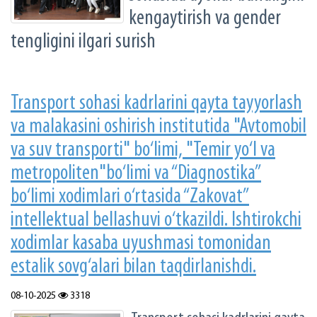
kengaytirish va gender
tengligini ilgari surish
Transport sohasi kadrlarini qayta tayyorlash
va malakasini oshirish institutida "Avtomobil
va suv transporti" bo‘limi, "Temir yo‘l va
metropoliten"bo‘limi va “Diagnostika”
bo‘limi xodimlari o‘rtasida “Zakovat”
intellektual bellashuvi o‘tkazildi. Ishtirokchi
xodimlar kasaba uyushmasi tomonidan
estalik sovg‘alari bilan taqdirlanishdi.
08-10-2025
3318