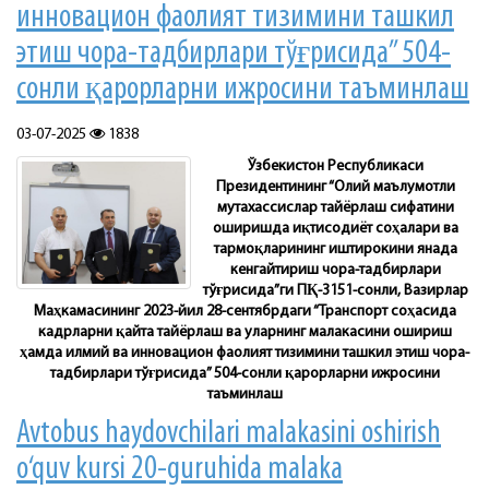
инновацион фаолият тизимини ташкил
этиш чора-тадбирлари тўғрисида” 504-
сонли қарорларни ижросини таъминлаш
03-07-2025
1838
Ўзбекистон Республикаси
Президентининг “Олий маълумотли
мутахассислар тайёрлаш сифатини
оширишда иқтисодиёт соҳалари ва
тармоқларининг иштирокини янада
кенгайтириш чора-тадбирлари
тўғрисида”ги ПҚ-3151-сонли, Вазирлар
Маҳкамасининг 2023-йил 28-сентябрдаги “Транспорт соҳасида
кадрларни қайта тайёрлаш ва уларнинг малакасини ошириш
ҳамда илмий ва инновацион фаолият тизимини ташкил этиш чора-
тадбирлари тўғрисида” 504-сонли қарорларни ижросини
таъминлаш
Avtobus haydovchilari malakasini oshirish
o‘quv kursi 20-guruhida malaka