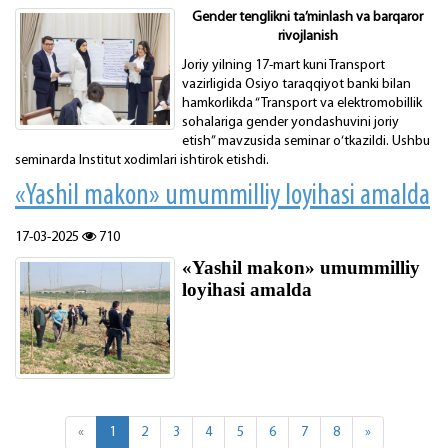
Gender tenglikni ta’minlash va barqaror
rivojlanish
Joriy yilning 17-mart kuni Transport
vazirligida Osiyo taraqqiyot banki bilan
hamkorlikda “Transport va elektromobillik
sohalariga gender yondashuvini joriy
etish” mavzusida seminar o‘tkazildi. Ushbu
seminarda Institut xodimlari ishtirok etishdi.
«Yashil makon» umummilliy loyihasi amalda
17-03-2025
710
«Yashil makon» umummilliy
loyihasi amalda
«
1
2
3
4
5
6
7
8
»