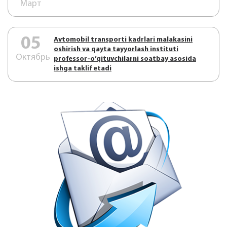
Март
05
Аvtоmоbil trаnspоrti kаdrlаri mаlаkаsini
оshirish vа qаytа tаyyorlаsh instituti
Октябрь
prоfеssоr-o’qituvchilаrni sоаtbаy аsоsidа
ishgа tаklif etаdi