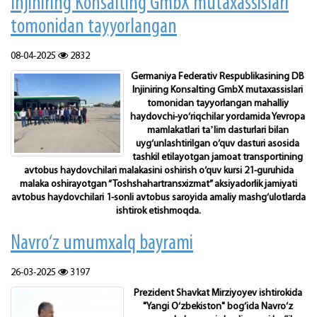
Injiniring Konsalting GmbX mutaxassislari
tomonidan tayyorlangan
08-04-2025
2832
Germaniya Federativ Respublikasining DB
Injiniring Konsalting GmbX mutaxassislari
tomonidan tayyorlangan mahalliy
haydovchi-yo‘riqchilar yordamida Yevropa
mamlakatlari taʼlim dasturlari bilan
uyg‘unlashtirilgan o‘quv dasturi asosida
tashkil etilayotgan jamoat transportining
avtobus haydovchilari malakasini oshirish o‘quv kursi 21-guruhida
malaka oshirayotgan “Toshshahartransxizmat” aksiyadorlik jamiyati
avtobus haydovchilari 1-sonli avtobus saroyida amaliy mashg‘ulotlarda
ishtirok etishmoqda.
Navro‘z umumxalq bayrami
26-03-2025
3197
Prezident Shavkat Mirziyoyev ishtirokida
"Yangi O‘zbekiston" bog‘ida Navro‘z