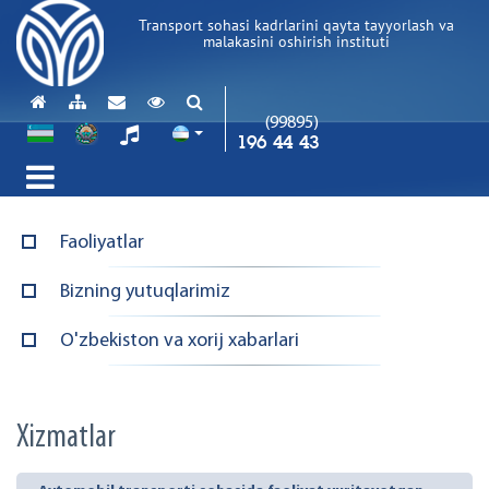
Transport sohasi kadrlarini qayta tayyorlash va
malakasini oshirish instituti
(99895)
196 44 43
Faoliyatlar
Bizning yutuqlarimiz
O'zbekiston va xorij xabarlari
Xizmatlar