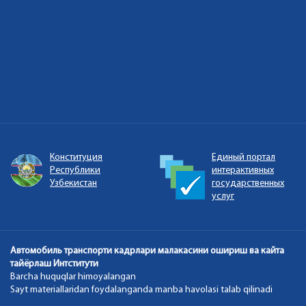
Единый портал
Портал открытых
интерактивных
данных Республики
государственных
Узбекистан
услуг
Автомобиль транспорти кадрлари малакасини ошириш ва кайта
тайёрлаш Интститути
Barcha huquqlar himoyalangan
Sayt materiallaridan foydalanganda manba havolasi talab qilinadi