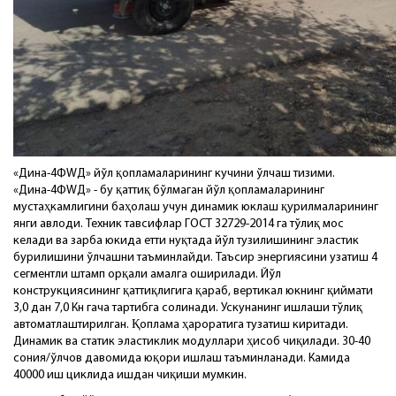
«Дина-4ФWД» йўл қопламаларининг кучини ўлчаш тизими.
«Дина-4ФWД» - бу қаттиқ бўлмаган йўл қопламаларининг
мустаҳкамлигини баҳолаш учун динамик юклаш қурилмаларининг
янги авлоди. Техник тавсифлар ГОСТ 32729-2014 га тўлиқ мос
келади ва зарба юкида етти нуқтада йўл тузилишининг эластик
бурилишини ўлчашни таъминлайди. Таъсир энергиясини узатиш 4
сегментли штамп орқали амалга оширилади. Йўл
конструкциясининг қаттиқлигига қараб, вертикал юкнинг қиймати
3,0 дан 7,0 Кн гача тартибга солинади. Ускунанинг ишлаши тўлиқ
автоматлаштирилган. Қоплама ҳароратига тузатиш киритади.
Динамик ва статик эластиклик модуллари ҳисоб чиқилади. 30-40
сония/ўлчов давомида юқори ишлаш таъминланади. Камида
40000 иш циклида ишдан чиқиши мумкин.