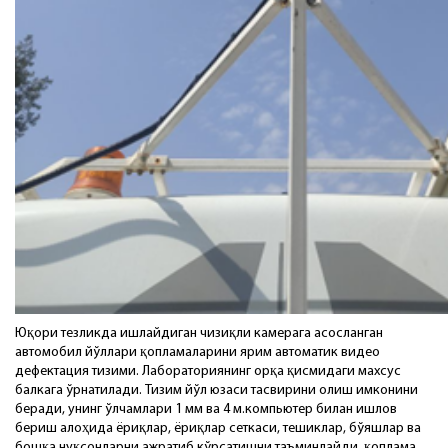
Юқори тезликда ишлайдиган чизиқли камерага асосланган
автомобил йўллари қопламаларини ярим автоматик видео
дефектация тизими. Лабораториянинг орқа қисмидаги махсус
балкага ўрнатилади. Тизим йўл юзаси тасвирини олиш имконини
беради, унинг ўлчамлари 1 мм ва 4 м.компьютер билан ишлов
бериш алоҳида ёриқлар, ёриқлар сеткаси, тешиклар, бўяшлар ва
бошқа нуқсонларни ажратиб кўрсатишни таъминлайди, қоплама