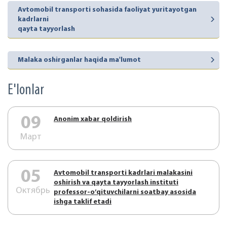
Avtomobil transporti sohasida faoliyat yuritayotgan
kadrlarni
qayta tayyorlash
Malaka oshirganlar haqida ma'lumot
E'lonlar
09
Аnonim xabar qoldirish
Март
05
Аvtоmоbil trаnspоrti kаdrlаri mаlаkаsini
оshirish vа qаytа tаyyorlаsh instituti
Октябрь
prоfеssоr-o’qituvchilаrni sоаtbаy аsоsidа
ishgа tаklif etаdi