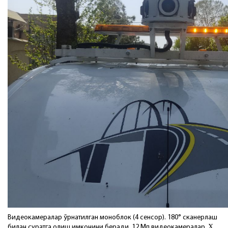
Видеокамералар ўрнатилган моноблок (4 сенсор). 180° сканерлаш
билан суратга олиш имконини беради. 12 Мп видеокамералар, Ҳ.