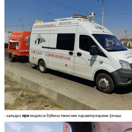
- халқаро
ири
индекси бўйича текислик параметрларини ўлчаш;