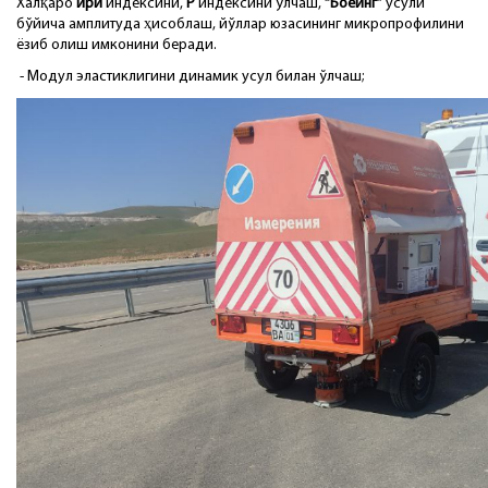
Халқаро
ири
индексини,
Р
индексини ўлчаш,
“Боеинг”
усули
бўйича амплитуда ҳисоблаш, йўллар юзасининг микропрофилини
ёзиб олиш имконини беради.
- Модул эластиклигини динамик усул билан ўлчаш;