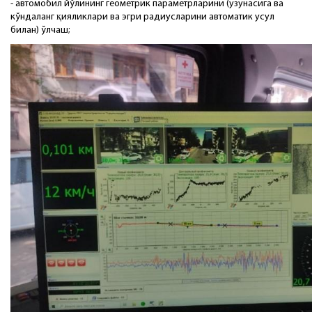
- автомобил йўлининг геометрик параметрларини (узунасига ва
кўндаланг қияликлари ва эгри радиусларини автоматик усул
билан) ўлчаш;