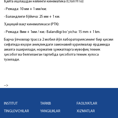
Қайта ишлашдан кейинги кинематика (Стоп Н Го):
- Режада: 10 мм + 1 мм/км;
- Баландлиги бўйича: 25 мм + 1 км.
Ҳақиқий вақт кинематикаси (РТК):
- Режада: 8мм + 1мм / км;- Balandligi boʻyicha: 15 mm + 1 km.
Барча ўлчовлар трасса 2 мобил йўл лабораториясининг бир қисми
сифатида юқори аниқликдаги замонавий қурилмалар ёрдамида
амалга оширилади, норматив ҳужжатларга мувофиқ техник
ҳисобот ва белгиланган тартибда ҳисоботга техник хулоса
тузилади.
-->
INSTITUT
TARKIB
FAOLIYATLAR
TINGLOVCHILAR
YANGILIKLAR
XIZMATLAR