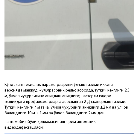
Кўндаланг текислик параметрларини ўлчаш тизими иккита
версияда мавжуд: - ультрасоник рельс асосида, тутқич кенглиги 2,5
м, ўлчов чуқурлигини аниқлаш аниқлиги; - лазерли юқори
тезликдаги профилометрларга асосланган 2-Д сканерлаш тизими.
Тутқич кенглиги 4 м гача, ўлчов чуқурлиги аниқлиги ±2 мм ва ўлчов
баландлиги 10 м ± 1 мм ва ўлчов баландлиги 2 мм дан.
- автомобил йўли қопламасининг ярим автоматик
видеодефектацияси;