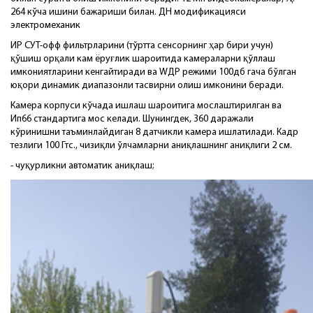
264 кўча ишини бажариши билан. ДН модификацияси
электромеханик
ИР CУТ-офф фильтрларини (тўртта сенсорнинг ҳар бири учун)
қўшиш орқали кам ёруғлик шароитида камераларни қўллаш
имкониятларини кенгайтиради ва WДР режими 100дб гача бўлган
юқори динамик диапазонли тасвирни олиш имконини беради.
Камера корпуси кўчада ишлаш шароитига мослаштирилган ва
Ип66 стандартига мос келади. Шунингдек, 360 даражали
кўринишни таъминлайдиган 8 датчикли камера ишлатилади. Кадр
тезлиги 100 Гтс., чизиқли ўлчамларни аниқлашнинг аниқлиги 2 см.
- чуқурликни автоматик аниқлаш;