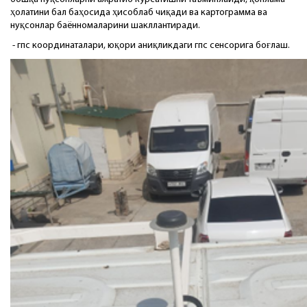
ҳолатини бал баҳосида ҳисоблаб чиқади ва картограмма ва
нуқсонлар баённомаларини шакллантиради.
- гпс координаталари, юқори аниқликдаги гпс сенсорига боғлаш.