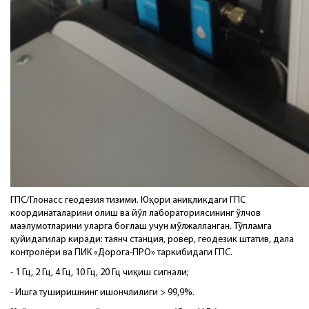
ГПС/Глонасс геодезия тизими. Юқори аниқликдаги ГПС
координаталарини олиш ва йўл лабораториясининг ўлчов
маэлумотларини уларга боғлаш учун мўлжалланган. Тўпламга
қуйидагилар киради: таянч станция, ровер, геодезик штатив, дала
контролёри ва ПИК «Дорога-ПРО» таркибидаги ГПС.
- 1 Гц, 2 Гц, 4 Гц, 10 Гц, 20 Гц чиқиш сигнали;
- Ишга туширишнинг ишончлилиги > 99,9%.