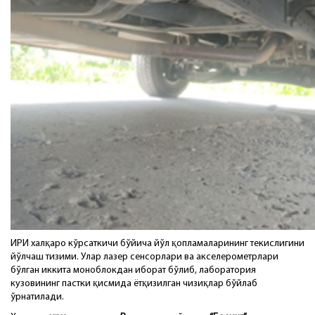
ИРИ халқаро кўрсаткичи бўйича йўл қопламаларининг текислигини
йўлчаш тизими. Улар лазер сенсорлари ва акселерометрлари
бўлган иккита моноблокдан иборат бўлиб, лаборатория
кузовининг пастки қисмида ётқизилган чизиқлар бўйлаб
ўрнатилади.