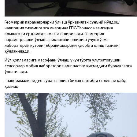
Геометрик параметрларни ўлчаш ўрнатилган сунъий йўлдош
навигация тизимига эга инерциал ГПС/Глонасс навигация
комплекси ёрдамида амалга оширилади. Геометрик
параметрларни ўлчаш аниқлигини ошириш учун кўчма
лаборатория кузови тебранишларини ҳисобга олиш тизими
қўлланилади.
Йўл қопламасига масофани ўлчаш учун тўртта ультратовушли
сенсорлар мобил лабораториянинг пастки қисмидаги бурчакларга
ўрнатилади.
- панорамали видео суратга олиш билан тартибга солишни қайд
қилиш;