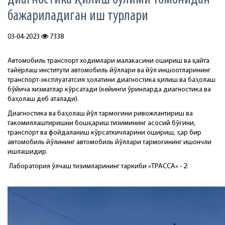
бажариладиган иш турлари
03-04-2023
7338
Автомобиль транспорт ходимлари малакасини ошириш ва қайта
тайёрлаш институти автомобиль йўллари ва йўл иншоотларининг
транспорт-эксплуататсия ҳолатини диагностика қилиш ва баҳолаш
бўйича хизматлар кўрсатади (кейинги ўринларда диагностика ва
баҳолаш деб аталади).
Диагностика ва баҳолаш йўл тармоғини ривожлантириш ва
такомиллаштиришни бошқариш тизимининг асосий бўғини,
транспорт ва фойдаланиш кўрсаткичларини ошириш, ҳар бир
автомобиль йўлининг автомобиль йўллари тармоғининг ишончли
ишлашидир.
Лаборатория ўлчаш тизимларининг таркиби «ТРАССА» - 2: