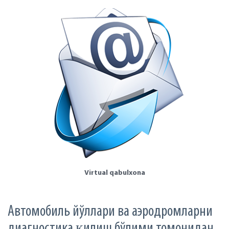
Virtual qabulxona
Автомобиль йўллари ва аэродромларни
диагностика қилиш бўлими томонидан