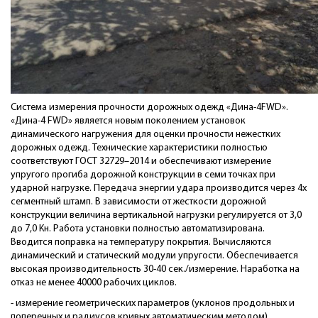
Система измерения прочности дорожных одежд «Дина-4FWD».
«Дина-4 FWD» является новым поколением установок
динамического нагружения для оценки прочности нежестких
дорожных одежд. Технические характеристики полностью
соответствуют ГОСТ 32729–2014 и обеспечивают измерение
упругого прогиба дорожной конструкции в семи точках при
ударной нагрузке. Передача энергии удара производится через 4х
сегментный штамп. В зависимости от жесткости дорожной
конструкции величина вертикальной нагрузки регулируется от 3,0
до 7,0 Кн. Работа установки полностью автоматизирована.
Вводится поправка на температуру покрытия. Вычисляются
динамический и статический модули упругости. Обеспечивается
высокая производительность 30-40 сек./измерение. Наработка на
отказ не менее 40000 рабочих циклов.
- измерение геометрических параметров (уклонов продольных и
поперечных и радиусов кривых автоматическим методом)