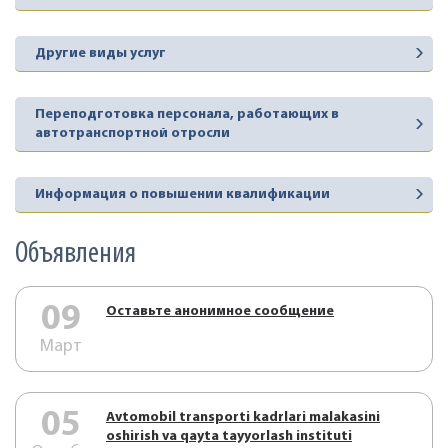
Другие виды услуг
Переподготовка персонала, работающих в
автотранспортной отросли
Информация о повышении квалификации
Объявления
09
Оставьте анонимное сообщение
Март
05
Аvtоmоbil trаnspоrti kаdrlаri mаlаkаsini
оshirish vа qаytа tаyyorlаsh instituti