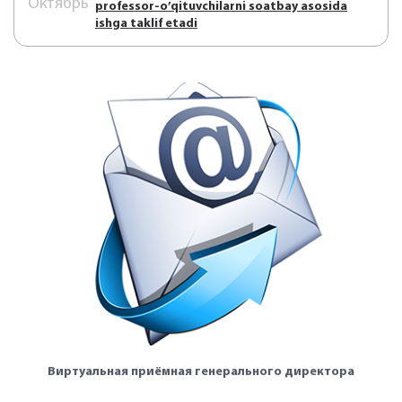
Октябрь
prоfеssоr-o’qituvchilаrni sоаtbаy аsоsidа
ishgа tаklif etаdi
Виртуальная приёмная генерального директора