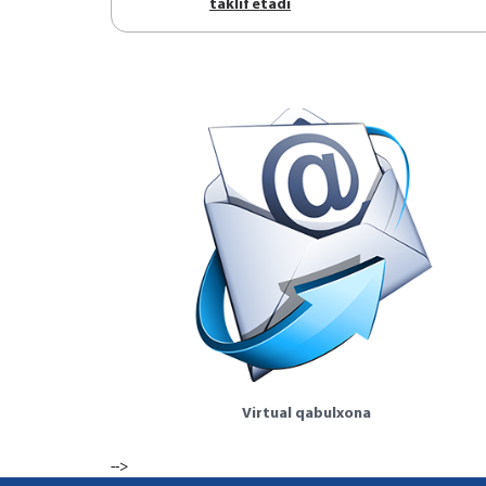
tаklif etаdi
Virtual qabulxona
-->