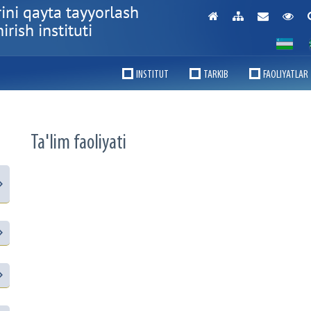
ini qayta tayyorlash
rish instituti
INSTITUT
TARKIB
FAOLIYATLAR
Ta'lim faoliyati