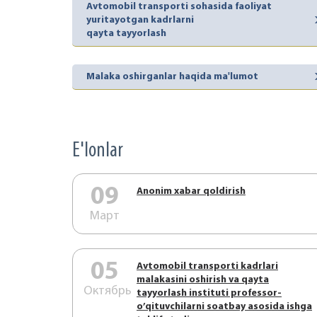
Avtomobil transporti sohasida faoliyat
yuritayotgan kadrlarni
qayta tayyorlash
Malaka oshirganlar haqida ma'lumot
E'lonlar
09
Аnonim xabar qoldirish
Март
05
Аvtоmоbil trаnspоrti kаdrlаri
mаlаkаsini оshirish vа qаytа
Октябрь
tаyyorlаsh instituti prоfеssоr-
o’qituvchilаrni sоаtbаy аsоsidа ishgа