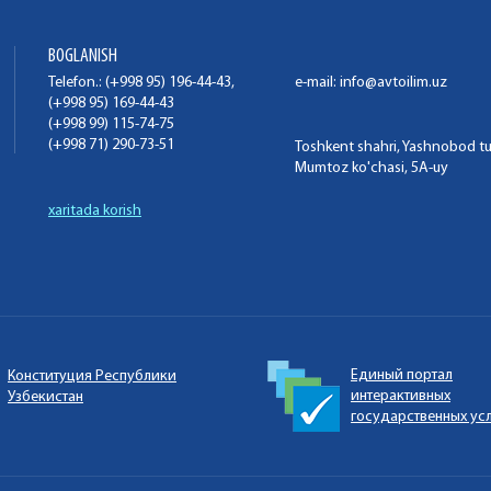
BOGLANISH
Telefon.: (+998 95) 196-44-43,
e-mail:
info@avtoilim.uz
(+998 95) 169-44-43
(+998 99) 115-74-75
(+998 71) 290-73-51
Toshkent shahri, Yashnobod t
Mumtoz ko'chasi, 5A-uy
xaritada korish
Единый портал
Конституция Республики
интерактивных
Узбекистан
государственных ус