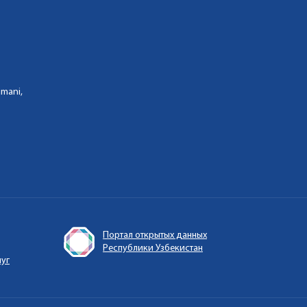
umani,
Портал открытых данных
Республики Узбекистан
луг