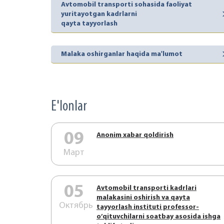
Avtomobil transporti sohasida faoliyat
yuritayotgan kadrlarni
qayta tayyorlash
Malaka oshirganlar haqida ma'lumot
E'lonlar
09
Аnonim xabar qoldirish
Март
05
Аvtоmоbil trаnspоrti kаdrlаri
mаlаkаsini оshirish vа qаytа
Октябрь
tаyyorlаsh instituti prоfеssоr-
o’qituvchilаrni sоаtbаy аsоsidа ishgа