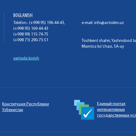
BOGLANISH
Telefon.: (+998 95) 196-44-43,
e-mail:
info@avtoilim.uz
(+998 95) 169-44-43
(+998 99) 115-74-75
(+998 71) 290-73-51
Toshkent shahri, Yashnobod t
Mumtoz ko'chasi, 5A-uy
xaritada korish
Единый портал
Конституция Республики
интерактивных
Узбекистан
государственных ус