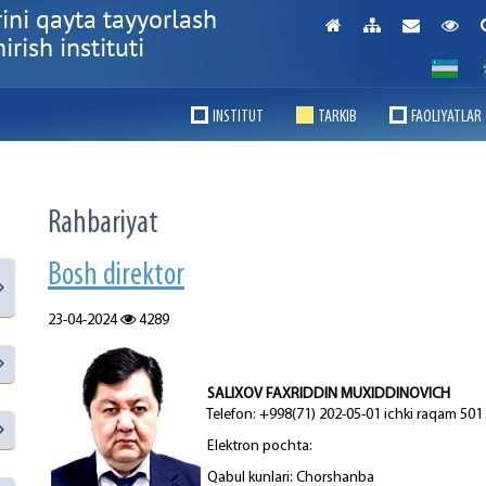
ini qayta tayyorlash
rish instituti
INSTITUT
TARKIB
FAOLIYATLAR
Rahbariyat
Bosh direktor
23-04-2024
4289
SALIXOV FAXRIDDIN MUXIDDINOVICH
Telefon: +998(71) 202-05-01 ichki raqam 501
Elektron pochta:
Qabul kunlari: Chorshanba