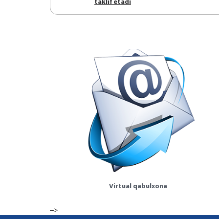
tаklif etаdi
Virtual qabulxona
-->