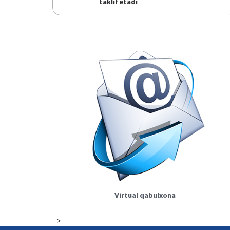
tаklif etаdi
Virtual qabulxona
-->