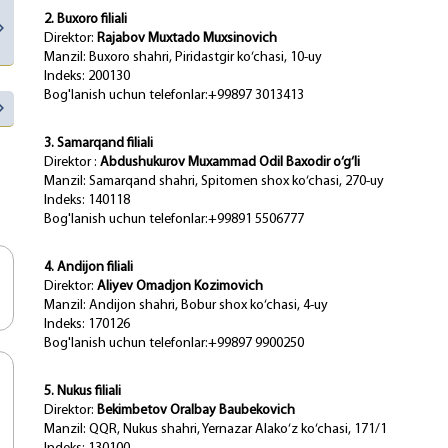
2. Buxoro filiali
Direktor:
Rajabov Muxtado Muxsinovich
Manzil: Buxoro shahri, Piridastgir ko‘chasi, 10-uy
Indeks: 200130
Bog'lanish uchun telefonlar:+99897 3013413
3. Samarqand filiali
Direktor :
Abdushukurov Muxammad Odil Baxodir o‘g‘li
Manzil: Samarqand shahri, Spitomen shox ko‘chasi, 270-uy
Indeks: 140118
Bog'lanish uchun telefonlar:+99891 5506777
4. Andijon filiali
Direktor:
Aliyev Omadjon Kozimovich
Manzil: Andijon shahri, Bobur shox ko‘chasi, 4-uy
Indeks: 170126
Bog'lanish uchun telefonlar:+99897 9900250
5. Nukus filiali
Direktor:
Bekimbetov Oralbay Baubekovich
Manzil: QQR, Nukus shahri, Yernazar Alako‘z ko‘chasi, 171/1