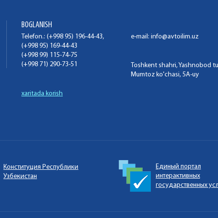
BOGLANISH
Telefon.: (+998 95) 196-44-43,
e-mail:
info@avtoilim.uz
(+998 95) 169-44-43
(+998 99) 115-74-75
(+998 71) 290-73-51
Toshkent shahri, Yashnobod t
Mumtoz ko'chasi, 5A-uy
xaritada korish
Единый портал
Конституция Республики
интерактивных
Узбекистан
государственных ус