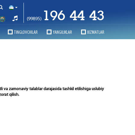
196 44 43
(99895)
TINGLOVCHILAR
YANGILIKLAR
XIZMATLAR
tli va zamonaviy talablar darajasida tashkil etilishiga uslubiy
rat qilish.