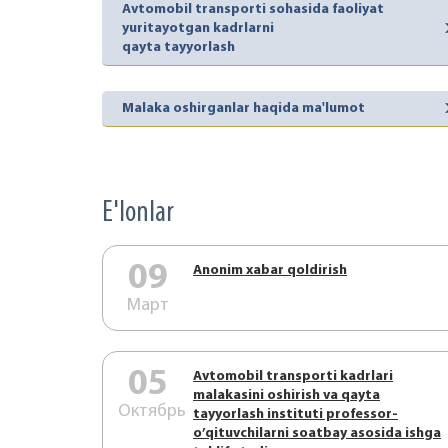
Avtomobil transporti sohasida faoliyat
yuritayotgan kadrlarni
qayta tayyorlash
Malaka oshirganlar haqida ma'lumot
E'lonlar
09
Аnonim xabar qoldirish
Март
05
Аvtоmоbil trаnspоrti kаdrlаri
mаlаkаsini оshirish vа qаytа
Октябрь
tаyyorlаsh instituti prоfеssоr-
o’qituvchilаrni sоаtbаy аsоsidа ishgа