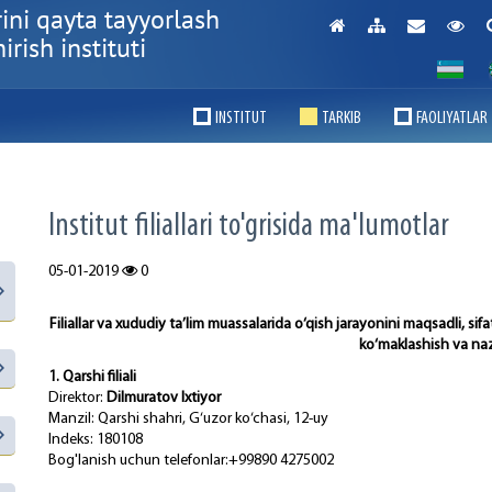
ini qayta tayyorlash
rish instituti
INSTITUT
TARKIB
FAOLIYATLAR
Institut filiallari to'grisida ma'lumotlar
05-01-2019
0
Filiallar va xududiy ta’lim muassalarida o‘qish jarayonini maqsadli, sifa
ko‘maklashish va nazo
1. Qarshi filiali
Direktor:
Dilmuratov Ixtiyor
Manzil: Qarshi shahri, G‘uzor ko‘chasi, 12-uy
Indeks: 180108
Bog'lanish uchun telefonlar:+99890 4275002