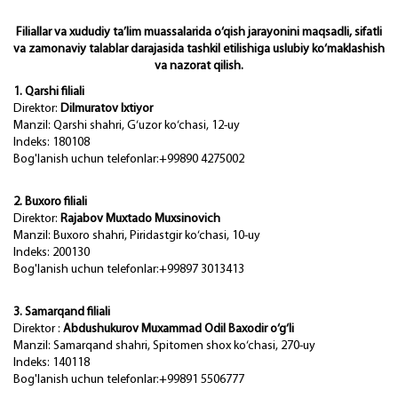
Filiallar va xududiy ta’lim muassalarida o‘qish jarayonini maqsadli, sifatli
va zamonaviy talablar darajasida tashkil etilishiga uslubiy ko‘maklashish
va nazorat qilish.
1. Qarshi filiali
Direktor:
Dilmuratov Ixtiyor
Manzil: Qarshi shahri, G‘uzor ko‘chasi, 12-uy
Indeks: 180108
Bog'lanish uchun telefonlar:+99890 4275002
2. Buxoro filiali
Direktor:
Rajabov Muxtado Muxsinovich
Manzil: Buxoro shahri, Piridastgir ko‘chasi, 10-uy
Indeks: 200130
Bog'lanish uchun telefonlar:+99897 3013413
3. Samarqand filiali
Direktor :
Abdushukurov Muxammad Odil Baxodir o‘g‘li
Manzil: Samarqand shahri, Spitomen shox ko‘chasi, 270-uy
Indeks: 140118
Bog'lanish uchun telefonlar:+99891 5506777