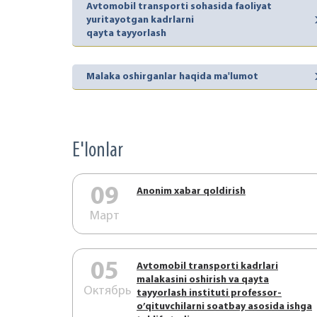
Avtomobil transporti sohasida faoliyat
yuritayotgan kadrlarni
qayta tayyorlash
Malaka oshirganlar haqida ma'lumot
E'lonlar
09
Аnonim xabar qoldirish
Март
05
Аvtоmоbil trаnspоrti kаdrlаri
mаlаkаsini оshirish vа qаytа
Октябрь
tаyyorlаsh instituti prоfеssоr-
o’qituvchilаrni sоаtbаy аsоsidа ishgа