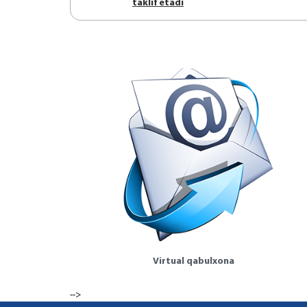
tаklif etаdi
Virtual qabulxona
-->