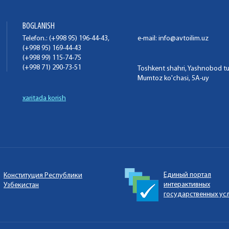
BOGLANISH
Telefon.: (+998 95) 196-44-43,
e-mail:
info@avtoilim.uz
(+998 95) 169-44-43
(+998 99) 115-74-75
(+998 71) 290-73-51
Toshkent shahri, Yashnobod t
Mumtoz ko'chasi, 5A-uy
xaritada korish
Единый портал
Конституция Республики
интерактивных
Узбекистан
государственных ус