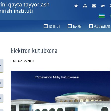
ini qayta tayyorlash
rish instituti
INSTITUT
TARKIB
FAOLIYATLAR
Elektron kutubxona
14-03-2025
0