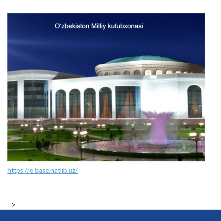
https://e-base.natlib.uz/
-->