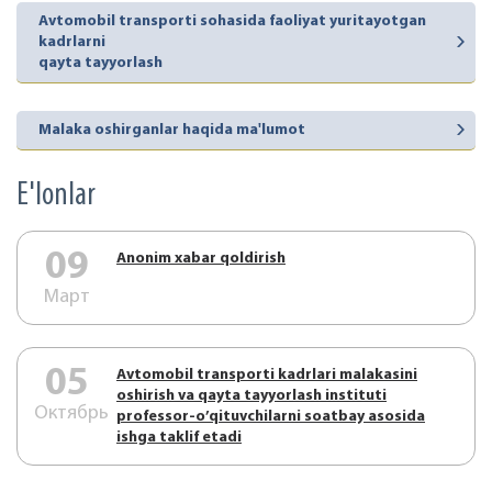
Avtomobil transporti sohasida faoliyat yuritayotgan
kadrlarni
qayta tayyorlash
Malaka oshirganlar haqida ma'lumot
E'lonlar
09
Аnonim xabar qoldirish
Март
05
Аvtоmоbil trаnspоrti kаdrlаri mаlаkаsini
оshirish vа qаytа tаyyorlаsh instituti
Октябрь
prоfеssоr-o’qituvchilаrni sоаtbаy аsоsidа
ishgа tаklif etаdi