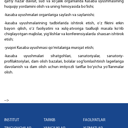
qat’iy nazar davlat, sud va xo‘jalik organlarida Kasaba uyushmasining
huquqiy yordamini olish va uning himoyasida bo‘lishi;
-kasaba uyushmalari organlariga saylash va saylanishi;
-kasaba uyushmalarining tadbirlarida ishtirok etish, o‘z fikrini erkin
bayon qilish, o‘z faoliyatini va xulq-atvoriga taalluqli masala ko‘rib
chiqilayotgan majlislar, yig‘ilishlar va konferensiyalarda shaxsan ishtirok
etish;
-yuqori Kasaba uyushmasi qo‘mitalariga murojat etish;
-kasaba uyushmalari sihatgohlari, sanatoriyalar, sanatoriy-
profilaktoriylari, dam olish bazalari, bolalar sog‘lomlashtirish lagerlariga
davolanish va dam olish uchun imtiyozli tariflar bo‘yicha yo‘llanmalar
olish.
-->
INSTITUT
TARKIB
FAOLIYATLAR