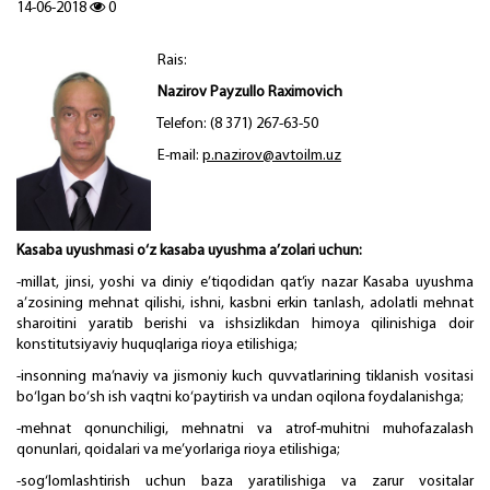
14-06-2018
0
Rais:
Nazirov Payzullo Raximovich
Telefon: (8 371) 267-63-50
E-mail:
p
.
nazirov@avtoilm.uz
Kasaba uyushmasi o‘z kasaba uyushma a’zolari uchun:
-millat, jinsi, yoshi va diniy e’tiqodidan qat’iy nazar Kasaba uyushma
a’zosining mehnat qilishi, ishni, kasbni erkin tanlash, adolatli mehnat
sharoitini yaratib berishi va ishsizlikdan himoya qilinishiga doir
konstitutsiyaviy huquqlariga rioya etilishiga;
-insonning ma’naviy va jismoniy kuch quvvatlarining tiklanish vositasi
bo‘lgan bo‘sh ish vaqtni ko‘paytirish va undan oqilona foydalanishga;
-mehnat qonunchiligi, mehnatni va atrof-muhitni muhofazalash
qonunlari, qoidalari va me’yorlariga rioya etilishiga;
-sog‘lomlashtirish uchun baza yaratilishiga va zarur vositalar