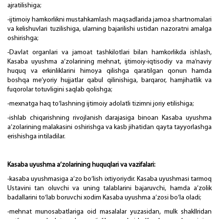
ajratilishiga;
-ijtimoiy hamkorlikni mustahkamlash maqsadlarida jamoa shartnomalari
va kelishuvlari tuzilishiga, ularning bajarilishi ustidan nazoratni amalga
oshirishga;
-Davlat organlari va jamoat tashkilotlari bilan hamkorlikda ishlash,
Kasaba uyushma a’zolarining mehnat, ijtimoiy-iqtisodiy va ma’naviy
huquq va erkinliklarini himoya qilishga qaratilgan qonun hamda
boshqa me’yoriy hujjatlar qabul qilinishiga, barqaror, hamjihatlik va
fuqorolar totuvligini saqlab qolishga;
-mexnatga haq to‘lashning ijtimoiy adolatli tizimni joriy etilishiga;
-ishlab chiqarishning rivojlanish darajasiga binoan Kasaba uyushma
a’zolarining malakasini oshirishga va kasb jihatidan qayta tayyorlashga
erishishga intiladilar.
Kasaba uyushma a’zolarining huquqlari va vazifalari:
-kasaba uyushmasiga a’zo bo‘lish ixtiyoriydir. Kasaba uyushmasi tarmoq
Ustavini tan oluvchi va uning talablarini bajaruvchi, hamda a’zolik
badallarini to‘lab boruvchi xodim Kasaba uyushma a’zosi bo‘la oladi;
-mehnat munosabatlariga oid masalalar yuzasidan, mulk shakllridan