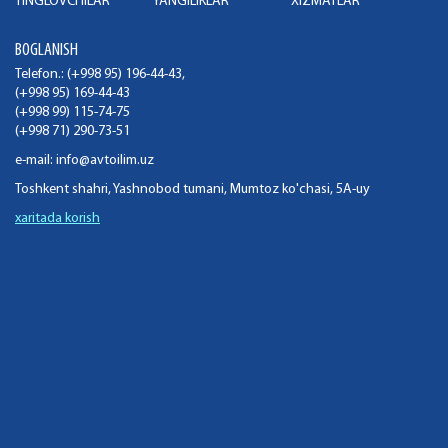
TINGLOVCHILAR
YANGILIKLAR
XIZMATLAR
BOGLANISH
Telefon.: (+998 95) 196-44-43,
(+998 95) 169-44-43
(+998 99) 115-74-75
(+998 71) 290-73-51
e-mail:
info@avtoilim.uz
Toshkent shahri, Yashnobod tumani, Mumtoz ko'chasi, 5A-uy
xaritada korish