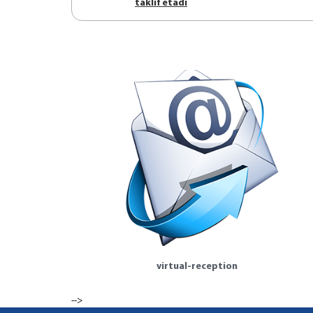
tаklif etаdi
virtual-reception
-->