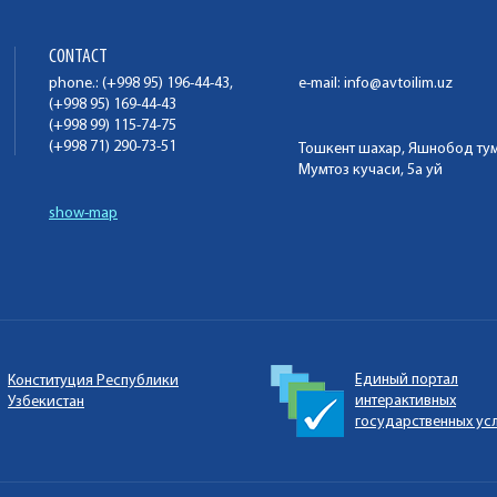
CONTACT
phone.: (+998 95) 196-44-43,
e-mail:
info@avtoilim.uz
(+998 95) 169-44-43
(+998 99) 115-74-75
(+998 71) 290-73-51
Тошкент шахар, Яшнобод ту
Мумтоз кучаси, 5а уй
show-map
Единый портал
Конституция Республики
интерактивных
Узбекистан
государственных ус