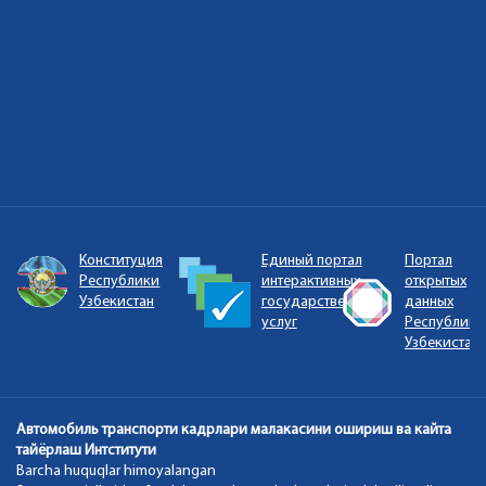
ый
Конституция
Единый портал
Портал
Республики
интерактивных
открытых
Узбекистан
государственных
данных
и
услуг
Республики
Узбекистан
Автомобиль транспорти кадрлари малакасини ошириш ва кайта
тайёрлаш Интститути
Barcha huquqlar himoyalangan