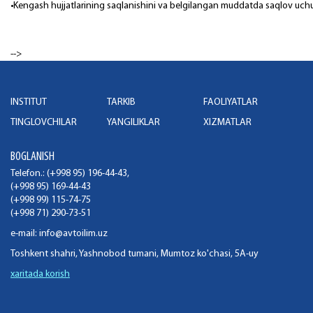
•Kengash hujjatlarining saqlanishini va belgilangan mudda
-->
INSTITUT
TARKIB
FAOLIYATLAR
TINGLOVCHILAR
YANGILIKLAR
XIZMATLAR
BOGLANISH
Telefon.: (+998 95) 196-44-43,
(+998 95) 169-44-43
(+998 99) 115-74-75
(+998 71) 290-73-51
e-mail:
info@avtoilim.uz
Toshkent shahri, Yashnobod tumani, Mumtoz ko'chasi, 5A-uy
xaritada korish