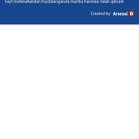
Sayt materiallaridan foydalanganda manba havolasi talab qilinadi
Created by