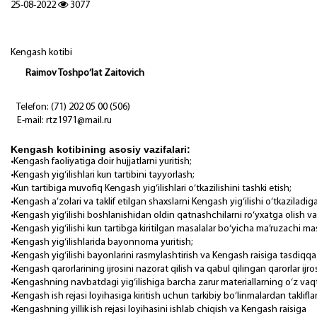
25-08-2022
3077
Kengash kotibi
Raimov Toshpo‘lat Zaitovich
Telefon: (71) 202 05 00 (506)
E-mail: rtz1971@mail.ru
Kengash kotibining asosiy vazifalari:
•Kengash faoliyatiga doir hujjatlarni yuritish;
•Kengash yig‘ilishlari kun tartibini tayyorlash;
•Kun tartibiga muvofiq Kengash yig‘ilishlari o‘tkazilishini tashki etish;
•Kengash a’zolari va taklif etilgan shaxslarni Kengash y
•Kengash yig‘ilishi boshlanishidan oldin qatnashchilarni ro‘yxatga
•Kengash yig‘ilishi kun tartibga kiritilgan masalalar bo‘yicha ma’
•Kengash yig‘ilishlarida bayonnoma yuritish;
•Kengash yig‘ilishi bayonlarini rasmylashtirish va Kengash raisiga tasdiqqa k
•Kengash qarorlarining ijrosini nazorat qilish va qabul qili
•Kengashning navbatdagi yig‘ilishiga barcha zarur 
•Kengash ish rejasi loyihasiga kiritish uchun tarki
•Kengashning yillik ish rejasi loyihasini ishl