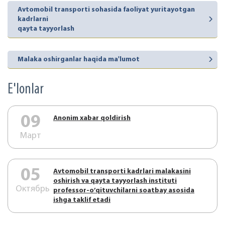
Avtomobil transporti sohasida faoliyat yuritayotgan
kadrlarni
qayta tayyorlash
Malaka oshirganlar haqida ma'lumot
E'lonlar
09
Аnonim xabar qoldirish
Март
05
Аvtоmоbil trаnspоrti kаdrlаri mаlаkаsini
оshirish vа qаytа tаyyorlаsh instituti
Октябрь
prоfеssоr-o’qituvchilаrni sоаtbаy аsоsidа
ishgа tаklif etаdi