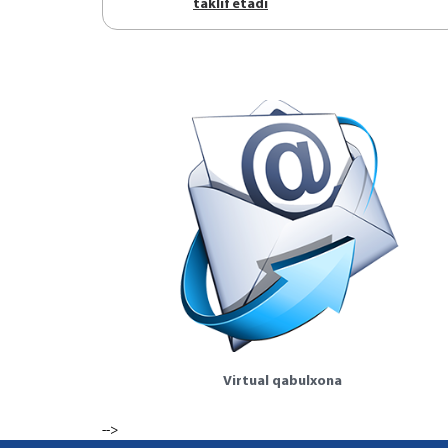
tаklif etаdi
Virtual qabulxona
-->