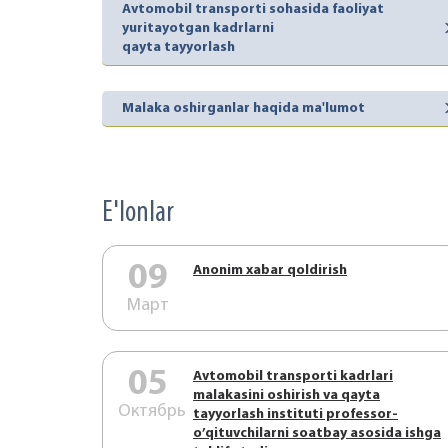
Avtomobil transporti sohasida faoliyat
yuritayotgan kadrlarni
qayta tayyorlash
Malaka oshirganlar haqida ma'lumot
E'lonlar
09
Аnonim xabar qoldirish
Март
05
Аvtоmоbil trаnspоrti kаdrlаri
mаlаkаsini оshirish vа qаytа
Октябрь
tаyyorlаsh instituti prоfеssоr-
o’qituvchilаrni sоаtbаy аsоsidа ishgа