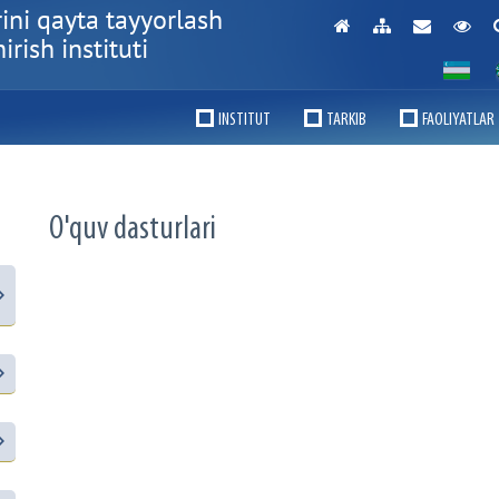
ini qayta tayyorlash
rish instituti
INSTITUT
TARKIB
FAOLIYATLAR
O'quv dasturlari