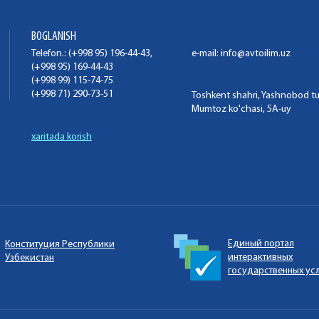
BOGLANISH
Telefon.: (+998 95) 196-44-43,
e-mail:
info@avtoilim.uz
(+998 95) 169-44-43
(+998 99) 115-74-75
(+998 71) 290-73-51
Toshkent shahri, Yashnobod t
Mumtoz ko'chasi, 5A-uy
xaritada korish
Единый портал
Конституция Республики
интерактивных
Узбекистан
государственных ус