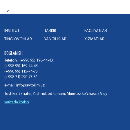
-->
INSTITUT
TARKIB
FAOLIYATLAR
TINGLOVCHILAR
YANGILIKLAR
XIZMATLAR
BOGLANISH
Telefon.: (+998 95) 196-44-43,
(+998 95) 169-44-43
(+998 99) 115-74-75
(+998 71) 290-73-51
e-mail:
info@avtoilim.uz
Toshkent shahri, Yashnobod tumani, Mumtoz ko'chasi, 5A-uy
xaritada korish