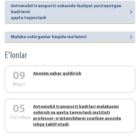
Avtomobil transporti sohasida faoliyat yuritayotgan
kadrlarni
qayta tayyorlash
Malaka oshirganlar haqida ma'lumot
E'lonlar
09
Аnonim xabar qoldirish
Март
05
Аvtоmоbil trаnspоrti kаdrlаri mаlаkаsini
оshirish vа qаytа tаyyorlаsh instituti
Октябрь
prоfеssоr-o’qituvchilаrni sоаtbаy аsоsidа
ishgа tаklif etаdi