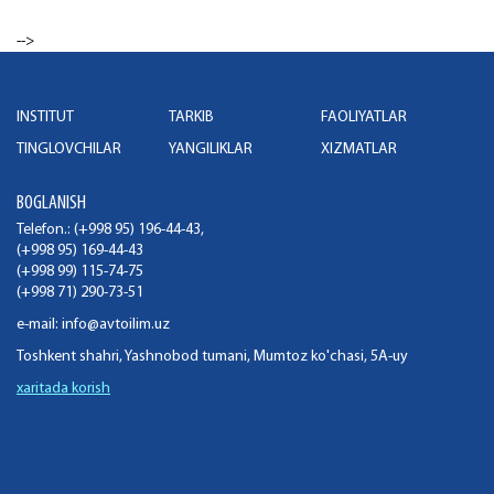
-->
INSTITUT
TARKIB
FAOLIYATLAR
TINGLOVCHILAR
YANGILIKLAR
XIZMATLAR
BOGLANISH
Telefon.: (+998 95) 196-44-43,
(+998 95) 169-44-43
(+998 99) 115-74-75
(+998 71) 290-73-51
e-mail:
info@avtoilim.uz
Toshkent shahri, Yashnobod tumani, Mumtoz ko'chasi, 5A-uy
xaritada korish