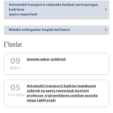
Avtomobil transporti sohasida faoliyat yuritayotgan
kadrlarni
qayta tayyorlash
Malaka oshirganlar haqida ma'lumot
E'lonlar
09
Аnonim xabar qoldirish
Март
05
Аvtоmоbil trаnspоrti kаdrlаri mаlаkаsini
оshirish vа qаytа tаyyorlаsh instituti
Октябрь
prоfеssоr-o’qituvchilаrni sоаtbаy аsоsidа
ishgа tаklif etаdi