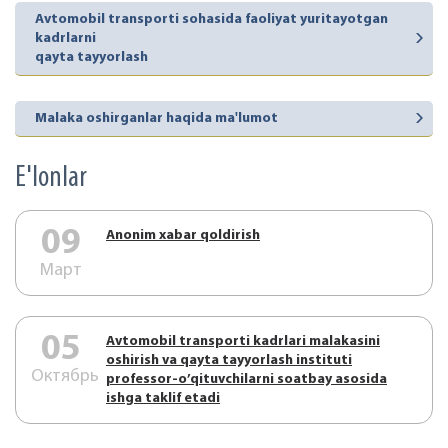
Avtomobil transporti sohasida faoliyat yuritayotgan
kadrlarni
qayta tayyorlash
Malaka oshirganlar haqida ma'lumot
E'lonlar
09
Аnonim xabar qoldirish
Март
05
Аvtоmоbil trаnspоrti kаdrlаri mаlаkаsini
оshirish vа qаytа tаyyorlаsh instituti
Октябрь
prоfеssоr-o’qituvchilаrni sоаtbаy аsоsidа
ishgа tаklif etаdi