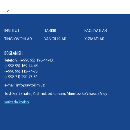
-->
INSTITUT
TARKIB
FAOLIYATLAR
TINGLOVCHILAR
YANGILIKLAR
XIZMATLAR
BOGLANISH
Telefon.: (+998 95) 196-44-43,
(+998 95) 169-44-43
(+998 99) 115-74-75
(+998 71) 290-73-51
e-mail:
info@avtoilim.uz
Toshkent shahri, Yashnobod tumani, Mumtoz ko'chasi, 5A-uy
xaritada korish