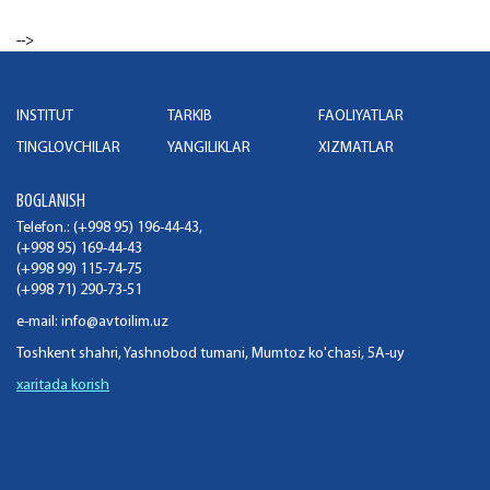
-->
INSTITUT
TARKIB
FAOLIYATLAR
TINGLOVCHILAR
YANGILIKLAR
XIZMATLAR
BOGLANISH
Telefon.: (+998 95) 196-44-43,
(+998 95) 169-44-43
(+998 99) 115-74-75
(+998 71) 290-73-51
e-mail:
info@avtoilim.uz
Toshkent shahri, Yashnobod tumani, Mumtoz ko'chasi, 5A-uy
xaritada korish