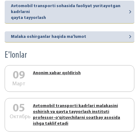
Avtomobil transporti sohasida faoliyat yuritayotgan
kadrlarni
qayta tayyorlash
Malaka oshirganlar haqida ma'lumot
E'lonlar
09
Аnonim xabar qoldirish
Март
05
Аvtоmоbil trаnspоrti kаdrlаri mаlаkаsini
оshirish vа qаytа tаyyorlаsh instituti
Октябрь
prоfеssоr-o’qituvchilаrni sоаtbаy аsоsidа
ishgа tаklif etаdi