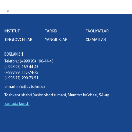
-->
INSTITUT
TARKIB
FAOLIYATLAR
TINGLOVCHILAR
YANGILIKLAR
XIZMATLAR
BOGLANISH
Telefon.: (+998 95) 196-44-43,
(+998 95) 169-44-43
(+998 99) 115-74-75
(+998 71) 290-73-51
e-mail:
info@avtoilim.uz
Toshkent shahri, Yashnobod tumani, Mumtoz ko'chasi, 5A-uy
xaritada korish