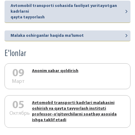
Avtomobil transporti sohasida faoliyat yuritayotgan
kadrlarni
qayta tayyorlash
Malaka oshirganlar haqida ma'lumot
E'lonlar
09
Аnonim xabar qoldirish
Март
05
Аvtоmоbil trаnspоrti kаdrlаri mаlаkаsini
оshirish vа qаytа tаyyorlаsh instituti
Октябрь
prоfеssоr-o’qituvchilаrni sоаtbаy аsоsidа
ishgа tаklif etаdi