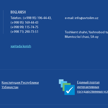
BOGLANISH
Telefon.: (+998 95) 196-44-43,
e-mail:
info@avtoilim.uz
(+998 95) 169-44-43
(+998 99) 115-74-75
(+998 71) 290-73-51
Toshkent shahri, Yashnobod t
Mumtoz ko'chasi, 5A-uy
xaritada korish
Единый портал
Конституция Республики
интерактивных
Узбекистан
государственных ус