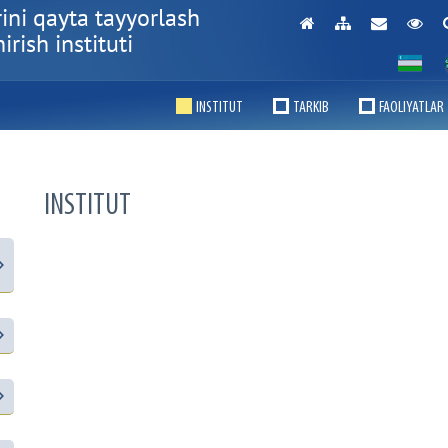
ini qayta tayyorlash
rish instituti
INSTITUT
TARKIB
FAOLIYATLAR
INSTITUT