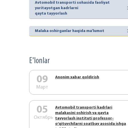
Avtomobil transporti sohasida faoliyat
yuritayotgan kadrlarni
qayta tayyorlash
Malaka oshirganlar haqida ma'lumot
E'lonlar
09
Аnonim xabar qoldirish
Март
05
Аvtоmоbil trаnspоrti kаdrlаri
mаlаkаsini оshirish vа qаytа
Октябрь
tаyyorlаsh instituti prоfеssоr-
o’qituvchilаrni sоаtbаy аsоsidа ishgа