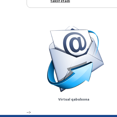
tаklif etаdi
Virtual qabulxona
-->