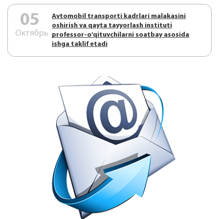
05
Аvtоmоbil trаnspоrti kаdrlаri mаlаkаsini
оshirish vа qаytа tаyyorlаsh instituti
Октябрь
prоfеssоr-o’qituvchilаrni sоаtbаy аsоsidа
ishgа tаklif etаdi