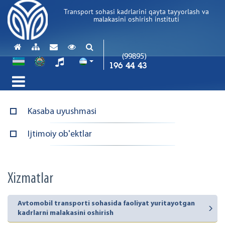
Transport sohasi kadrlarini qayta tayyorlash va
malakasini oshirish instituti
(99895)
196 44 43
Kasaba uyushmasi
Ijtimoiy ob'ektlar
Xizmatlar
Avtomobil transporti sohasida faoliyat yuritayotgan
kadrlarni malakasini oshirish