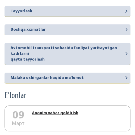
Tayyorlash
Boshqa xizmatlar
Avtomobil transporti sohasida faoliyat yuritayotgan
kadrlarni
qayta tayyorlash
Malaka oshirganlar haqida ma'lumot
E'lonlar
09
Аnonim xabar qoldirish
Март