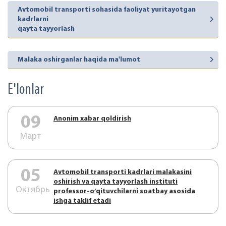
Avtomobil transporti sohasida faoliyat yuritayotgan
kadrlarni
qayta tayyorlash
Malaka oshirganlar haqida ma'lumot
E'lonlar
09
Аnonim xabar qoldirish
Март
05
Аvtоmоbil trаnspоrti kаdrlаri mаlаkаsini
оshirish vа qаytа tаyyorlаsh instituti
Октябрь
prоfеssоr-o’qituvchilаrni sоаtbаy аsоsidа
ishgа tаklif etаdi