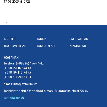
17-03-2025
2728
-->
INSTITUT
TARKIB
FAOLIYATLAR
TINGLOVCHILAR
YANGILIKLAR
XIZMATLAR
BOGLANISH
Telefon.: (+998 95) 196-44-43,
(+998 95) 169-44-43
(+998 99) 115-74-75
(+998 71) 290-73-51
e-mail:
info@avtoilim.uz
Toshkent shahri, Yashnobod tumani, Mumtoz ko'chasi, 5A-uy
xaritada korish