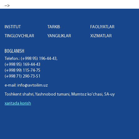
-->
INSTITUT
TARKIB
FAOLIYATLAR
TINGLOVCHILAR
YANGILIKLAR
XIZMATLAR
BOGLANISH
Telefon.: (+998 95) 196-44-43,
(+998 95) 169-44-43
(+998 99) 115-74-75
(+998 71) 290-73-51
e-mail:
info@avtoilim.uz
Toshkent shahri, Yashnobod tumani, Mumtoz ko'chasi, 5A-uy
xaritada korish