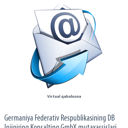
Virtual qabulxona
Germaniya Federativ Respublikasining DB
Injiniring Konsalting GmbX mutaxassislari