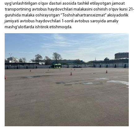
uyg‘unlashtirilgan o‘quv dasturi asosida tashkil etilayotgan jamoat
transportining avtobus haydovchilari malakasini oshirish o‘quv kursi 21-
guruhida malaka oshirayotgan “Toshshahartransxizmat” aksiyadorlik
jamiyati avtobus haydovchilari 1-sonli avtobus saroyida amaliy
mashg‘ulotlarda ishtirok etishmoqda.