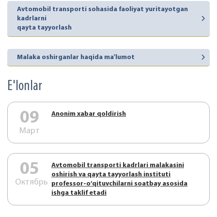
Avtomobil transporti sohasida faoliyat yuritayotgan
kadrlarni
qayta tayyorlash
Malaka oshirganlar haqida ma'lumot
E'lonlar
09
Аnonim xabar qoldirish
Март
05
Аvtоmоbil trаnspоrti kаdrlаri mаlаkаsini
оshirish vа qаytа tаyyorlаsh instituti
Октябрь
prоfеssоr-o’qituvchilаrni sоаtbаy аsоsidа
ishgа tаklif etаdi