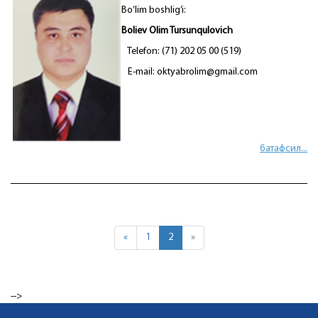
Bo’lim boshlig’i:
Boliev Olim Tursunqulovich
Telefon: (71) 202 05 00 (519)
E-mail: oktyabrolim@gmail.com
батафсил...
«
1
2
»
-->