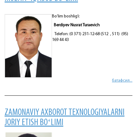
Bo’lim boshlig’i:
Berdiyev Nusrat Turaevich
Telefon: (0 371) 231-12-68 (512 , 511) (95)
169 44 43
батафсил...
ZAMONAVIY AXBOROT TEXNOLOGIYALARNI
JORIY ETISH BOʻLIMI