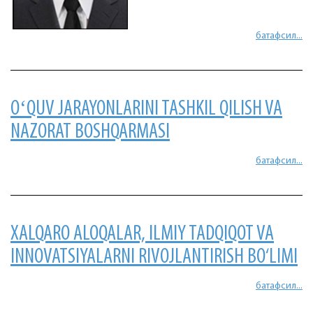
батафсил...
OʻQUV JARAYONLARINI TASHKIL QILISH VA
NAZORAT BOSHQARMASI
батафсил...
XALQARO ALOQALAR, ILMIY TADQIQOT VA
INNOVATSIYALARNI RIVOJLANTIRISH BO‘LIMI
батафсил...