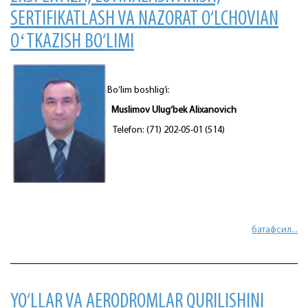
SERTIFIKATLASH VA NAZORAT O‘LCHOVIAN
OʻTKAZISH BO‘LIMI
Bo’lim boshlig’i:
Muslimov Ulug‘bek Alixanovich
Telefon: (71) 202-05-01 (514)
батафсил...
YO‘LLAR VA AERODROMLAR QURILISHINI