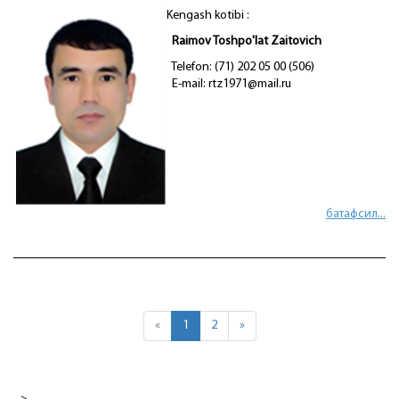
Kengash kotibi :
Raimov Toshpo'lat Zaitovich
Telefon: (71) 202 05 00 (506)
E-mail: rtz1971@mail.ru
батафсил...
«
1
2
»