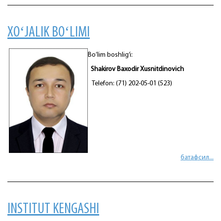
XOʻJALIK BOʻLIMI
Bo’lim boshlig’i:
Shakirov Baxodir Xusnitdinovich
Telefon: (71) 202-05-01 (523)
батафсил...
INSTITUT KENGASHI