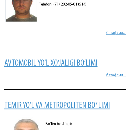
Telefon: (71) 202-05-01 (514)
батафсил...
AVTOMOBIL YO‘L XO‘JALIGI BO‘LIMI
батафсил...
TEMIR YO‘L VA METROPOLITEN BOʻLIMI
Bo’lim boshlig’i: