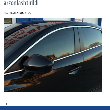
arzonlashtirildi
09-10-2020
7129
-->