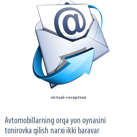
virtual-reception
Avtomobillarning orqa yon oynasini
tonirovka qilish narxi ikki baravar