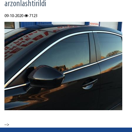
arzonlashtirildi
09-10-2020
7123
-->