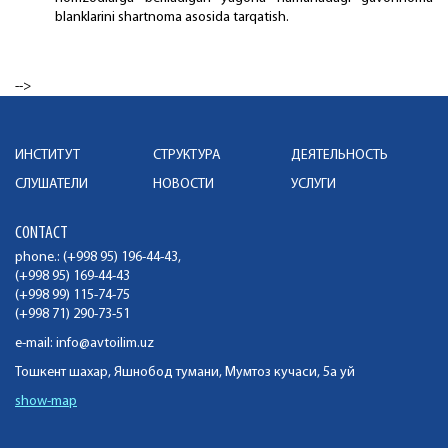
blanklarini shartnoma asosida tarqatish.
-->
ИНСТИТУТ
СТРУКТУРА
ДЕЯТЕЛЬНОСТЬ
СЛУШАТЕЛИ
НОВОСТИ
УСЛУГИ
CONTACT
phone.: (+998 95) 196-44-43,
(+998 95) 169-44-43
(+998 99) 115-74-75
(+998 71) 290-73-51
e-mail:
info@avtoilim.uz
Тошкент шахар, Яшнобод тумани, Мумтоз кучаси, 5а уй
show-map