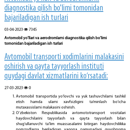
diagnostika qilish bo'limi tomonidan
bajariladigan ish turlari
03-04-2023
7345
Avtomobil yo'llari va aerodromlarni diagnostika qilish bo'limi
tomonidan bajariladigan ish turlari
Avtomobil transporti xodimlarini malakasini
oshirish va qayta tayyorlash instituti
quydagi davlat xizmatlarini ko‘rsatadi:
27-03-2023
0
Avtomobil transportida yo‘lovchi va yuk tashuvchilarni tashkil
etish hamda ularni xavfsizligini ta’minlash bo‘icha
mutaxassislarni malakasini oshirish.
O‘zbekiston Respublikasida avtomototransport vositalari
haydovchilarini tayyorlash va qayta tayyorlash bilan
shug‘ullanuvchi ta’lim muassasalarini bitirgan haydovchilikka
nomzodlarga beriladigan yagona namunadagi guvohnoma