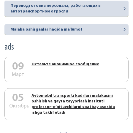
Переподготовка персонала, работающих в
автотранспортной отросли
Malaka oshirganlar haqida ma'lumot
ads
09
Оставьте анонимное сообщение
Март
05
Аvtоmоbil trаnspоrti kаdrlаri mаlаkаsini
оshirish vа qаytа tаyyorlаsh instituti
Октябрь
prоfеssоr-o’qituvchilаrni sоаtbаy аsоsidа
ishgа tаklif etаdi