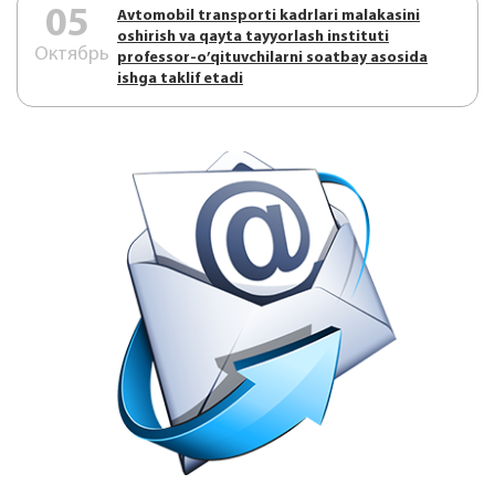
05
Аvtоmоbil trаnspоrti kаdrlаri mаlаkаsini
оshirish vа qаytа tаyyorlаsh instituti
Октябрь
prоfеssоr-o’qituvchilаrni sоаtbаy аsоsidа
ishgа tаklif etаdi