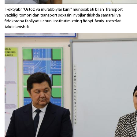
1-oktyabr "Ustoz va murabbiylar kuni" munosabati bilan Transport
vazirligi tomonidan transport soxasini rivojlantirishda samarali va
fidokorona faoliyati uchun institutimizning fidoyi faxriy ustozlari
takdirlanishdi.