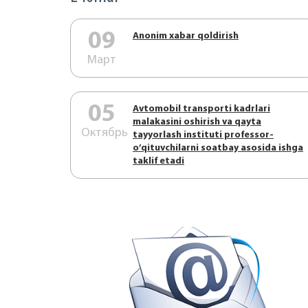
09
Аnonim xabar qoldirish
Март
05
Аvtоmоbil trаnspоrti kаdrlаri
mаlаkаsini оshirish vа qаytа
Октябрь
tаyyorlаsh instituti prоfеssоr-
o’qituvchilаrni sоаtbаy аsоsidа ishgа
tаklif etаdi