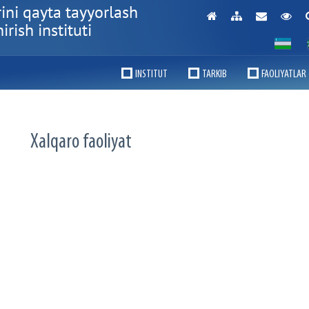
ini qayta tayyorlash
rish instituti
INSTITUT
TARKIB
FAOLIYATLAR
Xalqaro faoliyat