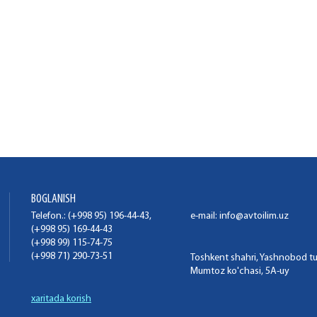
BOGLANISH
Telefon.: (+998 95) 196-44-43,
e-mail:
info@avtoilim.uz
(+998 95) 169-44-43
(+998 99) 115-74-75
(+998 71) 290-73-51
Toshkent shahri, Yashnobod t
Mumtoz ko'chasi, 5A-uy
xaritada korish