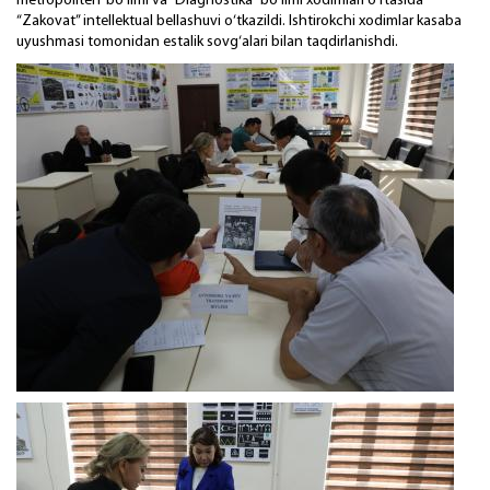
metropoliten"bo‘limi va “Diagnostika” bo‘limi xodimlari o‘rtasida
“Zakovat” intellektual bellashuvi o‘tkazildi. Ishtirokchi xodimlar kasaba
uyushmasi tomonidan estalik sovg‘alari bilan taqdirlanishdi.