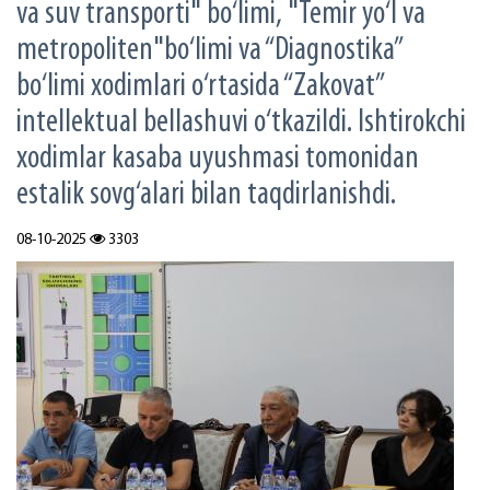
va suv transporti" bo‘limi, "Temir yo‘l va
metropoliten"bo‘limi va “Diagnostika”
bo‘limi xodimlari o‘rtasida “Zakovat”
intellektual bellashuvi o‘tkazildi. Ishtirokchi
xodimlar kasaba uyushmasi tomonidan
estalik sovg‘alari bilan taqdirlanishdi.
08-10-2025
3303